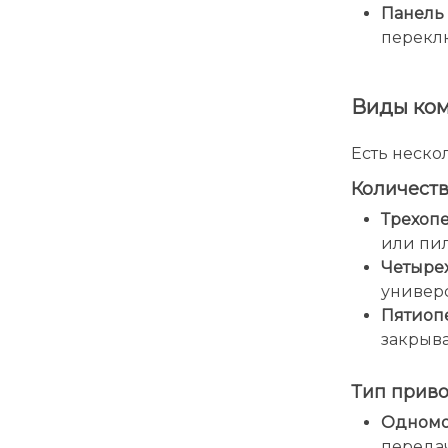
Панель
перекл
Виды ком
Есть неск
Количест
Трехоп
или пил
Четыре
универ
Пятиоп
закрыва
Тип прив
Одномо
передач