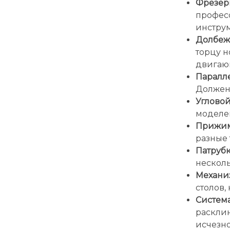
Фрезе
профес
инструм
Долбеж
торцу н
двигающ
Паралл
Должен 
Угловой
моделей
Прижим
разные
Патруб
нескол
Механи
столов,
Система
раскли
исчезн