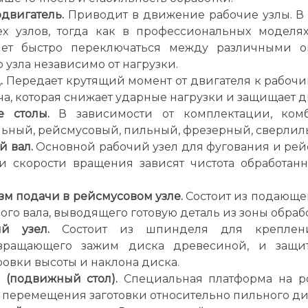
двигатель.
Приводит в движение рабочие узлы. В 
ех узлов, тогда как в профессиональных моделя
яет быстро переключаться между различными о
 узла независимо от нагрузки.
.
Передает крутящий момент от двигателя к рабочи
а, которая снижает ударные нагрузки и защищает д
е столы.
В зависимости от комплектации, ком
льный, рейсмусовый, пильный, фрезерный, сверлил
 вал.
Основной рабочий узел для фугования и рейс
и скорости вращения зависят чистота обработанн
м подачи в рейсмусовом узле.
Состоит из подающего
го вала, выводящего готовую деталь из зоны обраб
й узел.
Состоит из шпинделя для креплени
вращающего зажим диска древесиной, и защит
овки высоты и наклона диска.
 (подвижный стол).
Специальная платформа на р
 перемещения заготовки относительно пильного ди