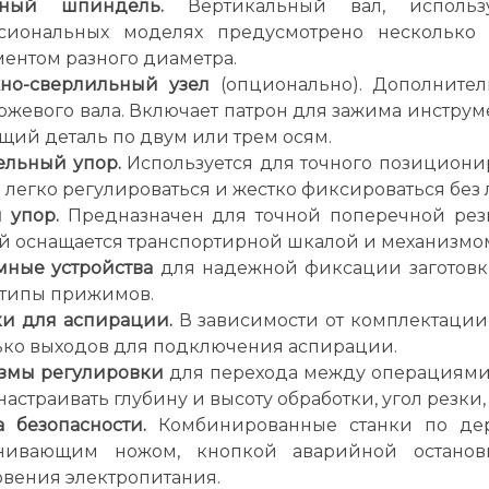
рный шпиндель.
Вертикальный вал, использ
сиональных моделях предусмотрено несколько
ентом разного диаметра.
но-сверлильный узел
(опционально). Дополнител
ожевого вала. Включает патрон для зажима инстру
ий деталь по двум или трем осям.
ельный упор.
Используется для точного позициони
легко регулироваться и жестко фиксироваться без 
 упор.
Предназначен для точной поперечной резк
 оснащается транспортирной шкалой и механизмом
ные устройства
для надежной фиксации заготовки
 типы прижимов.
ки для аспирации.
В зависимости от комплектации
ько выходов для подключения аспирации.
змы регулировки
для перехода между операциями.
 настраивать глубину и высоту обработки, угол резк
 безопасности.
Комбинированные станки по дер
нивающим ножом, кнопкой аварийной останов
овения электропитания.