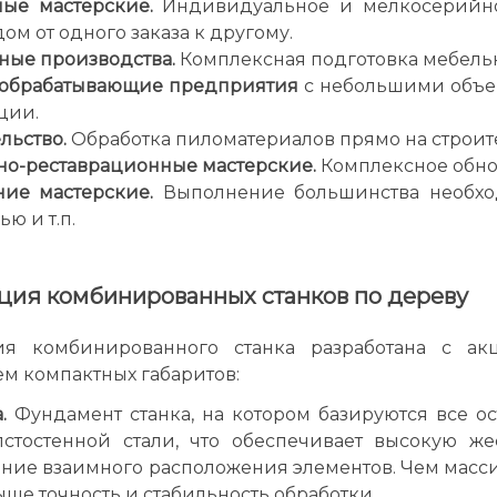
ные мастерские.
Индивидуальное и мелкосерийно
ом от одного заказа к другому.
ные производства.
Комплексная подготовка мебельн
обрабатывающие предприятия
с небольшими объе
ции.
льство.
Обработка пиломатериалов прямо на строит
но-реставрационные мастерские.
Комплексное обнов
ие мастерские.
Выполнение большинства необхо
ю и т.п.
ция комбинированных станков по дереву
ия комбинированного станка разработана с а
м компактных габаритов:
.
Фундамент станка, на котором базируются все ос
лстостенной стали, что обеспечивает высокую же
ние взаимного расположения элементов. Чем масси
ыше точность и стабильность обработки.