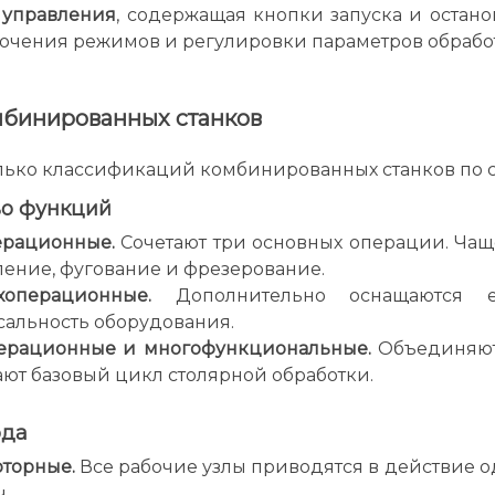
 управления
, содержащая кнопки запуска и остан
ючения режимов и регулировки параметров обрабо
бинированных станков
олько классификаций комбинированных станков по
во функций
ерационные.
Сочетают три основных операции. Чащ
ение, фугование и фрезерование.
хоперационные.
Дополнительно оснащаются 
сальность оборудования.
ерационные и многофункциональные.
Объединяют 
ют базовый цикл столярной обработки.
ода
торные.
Все рабочие узлы приводятся в действие 
.