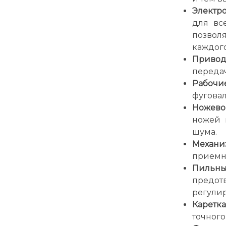
Электро
для вс
позвол
каждого
Привод
передач
Рабочи
фугова
Ножевой
ножей 
шума.
Механиз
приемно
Пильны
предот
регулир
Каретка
точного