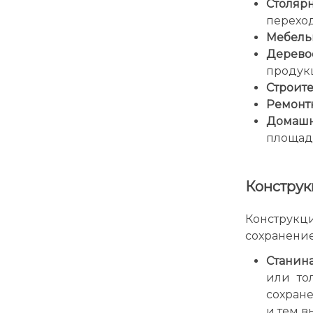
Столяр
переход
Мебель
Дерево
продук
Строите
Ремонт
Домашн
площадь
Конструк
Конструкц
сохранение
Станина
или то
сохране
и тем в