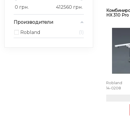
0
грн.
412560
грн.
Комбиниро
HX 310 Pro
Производители
Robland
1
Robland
14-0208