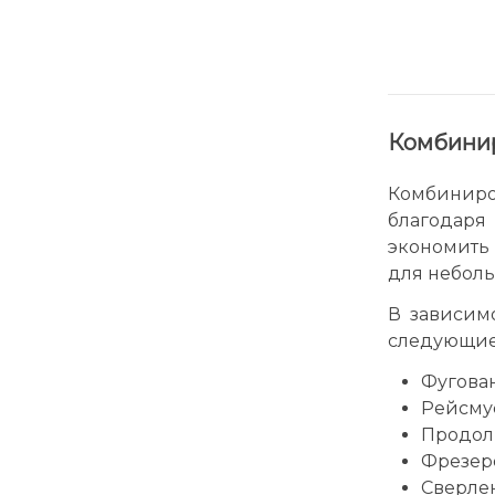
Комбинир
Комбинир
благодаря
экономить
для неболь
В зависим
следующие
Фугован
Рейсму
Продол
Фрезер
Сверлен