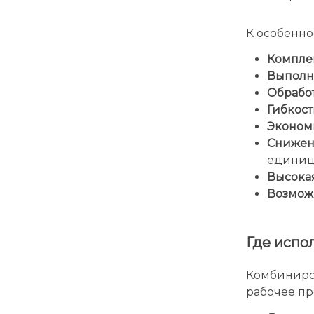
К особенно
Компле
Выполн
Обрабо
Гибкост
Эконом
Снижени
единиц
Высокая
Возмож
Где испо
Комбиниро
рабочее пр