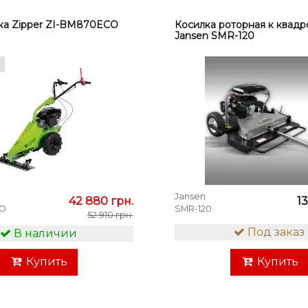
ка Zipper ZI-BM870ECO
Косилка роторная к квадр
Jansen SMR-120
Jansen
42 880 грн.
1
CO
SMR-120
52 910 грн.
Под заказ
В наличии
Купить
Купить