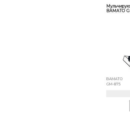
Мульчирую
BAMATO G
BAMATO
GM-875