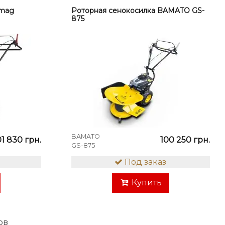
umag
Роторная сенокосилка BAMATO GS-
875
BAMATO
01 830 грн.
100 250 грн.
GS-875
Под заказ
Купить
ров