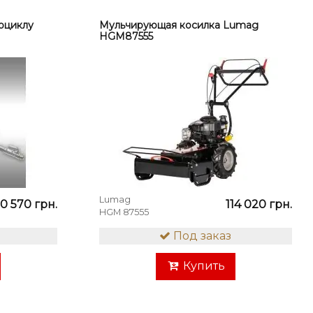
оциклу
Мульчирующая косилка Lumag
HGM87555
Lumag
30 570 грн.
114 020 грн.
HGM 87555
Под заказ
Купить