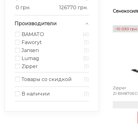
0
грн.
126770
грн.
Сенокосил
Производители
-10 030 грн.
BAMATO
4
Faworyt
1
Jansen
1
Lumag
5
Zipper
1
Товары со скидкой
1
Zipper
В наличии
1
ZI-BM870E