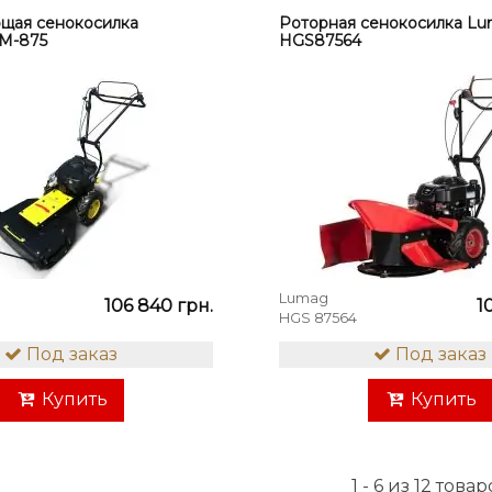
щая сенокосилка
Роторная сенокосилка L
M-875
HGS87564
Lumag
106 840 грн.
1
HGS 87564
Под заказ
Под заказ
Купить
Купить
1 - 6 из 12 това