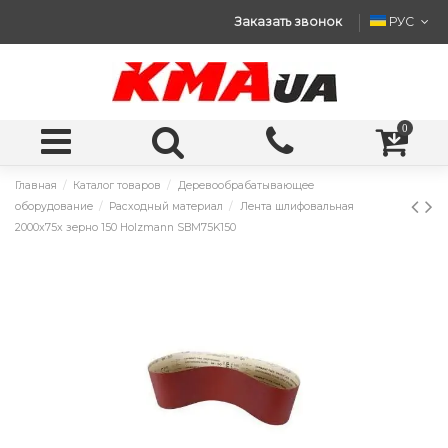
Заказать звонок
РУС
0
Главная
Каталог товаров
Деревообрабатывающее
оборудование
Расходный материал
Лента шлифовальная
2000x75x зерно 150 Holzmann SBM75K150