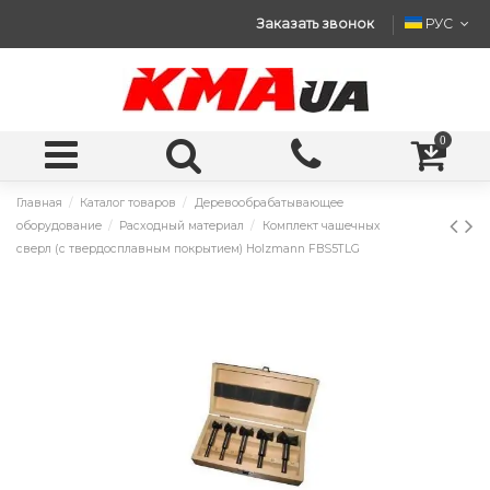
Заказать звонок
РУС
0
Главная
Каталог товаров
Деревообрабатывающее
оборудование
Расходный материал
Комплект чашечных
сверл (с твердосплавным покрытием) Holzmann FBS5TLG