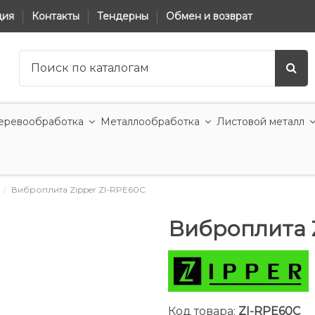
ция
Контакты
Тендерны
Обмен и возврат
еревообработка
Металлообработка
Листовой металл
Виброплита Zipper ZI-RPE60C
Виброплита 
Код товара:
ZI-RPE60C