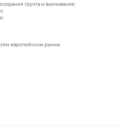
роседания грунта и вымывание;
и;
я;
 всем европейском рынке