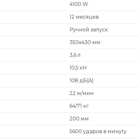
4100 W
12 месяцев
Ручной запуск
350x430 мм
3,6 л
10,5 кН
108 дБ(A)
22 м/мин
64/71 кг
200 мм
5600 ударов в минуту