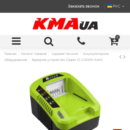
Заказать звонок
РУС
0
Главная
Каталог товаров
Садовая техника
Аккумуляторное
оборудование
Зарядное устройство Zipper ZI-LGR40V-AKKU