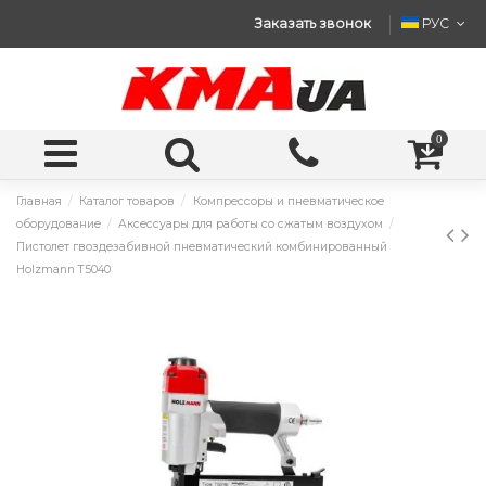
Заказать звонок
РУС
0
Главная
Каталог товаров
Компрессоры и пневматическое
оборудование
Аксессуары для работы со сжатым воздухом
Пистолет гвоздезабивной пневматический комбинированный
Holzmann T5040