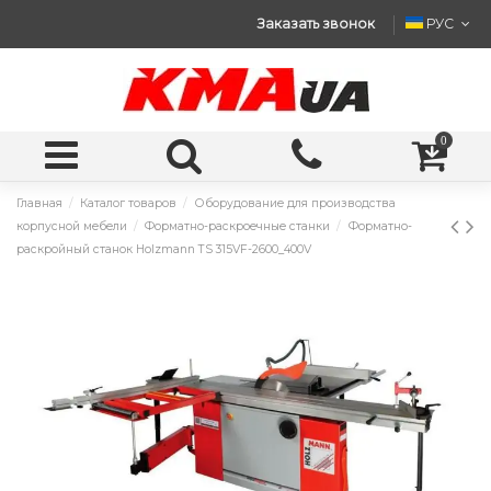
Заказать звонок
РУС
0
Главная
Каталог товаров
Оборудование для производства
корпусной мебели
Форматно-раскроечные станки
Форматно-
раскройный станок Holzmann TS 315VF-2600_400V