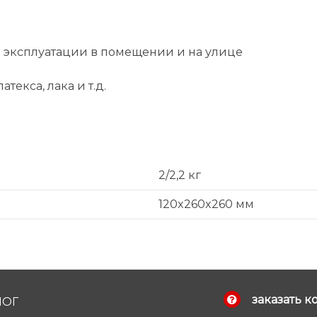
й эксплуатации в помещении и на улице
текса, лака и т.д.
2/2,2 кг
120x260x260 мм
заказать к
ЛОГ