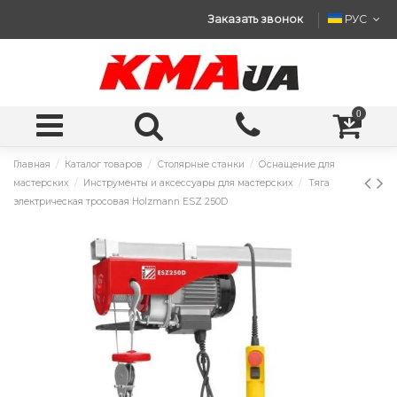
Заказать звонок
РУС
0
Главная
Каталог товаров
Столярные станки
Оснащение для
мастерских
Инструменты и аксессуары для мастерских
Тяга
электрическая тросовая Holzmann ESZ 250D