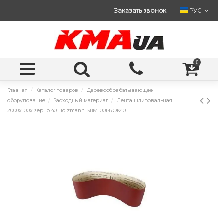
Заказать звонок
РУС
0
Главная
Каталог товаров
Деревообрабатывающее
оборудование
Расходный материал
Лента шлифовальная
2000x100x зерно 40 Holzmann SBM100PROK40