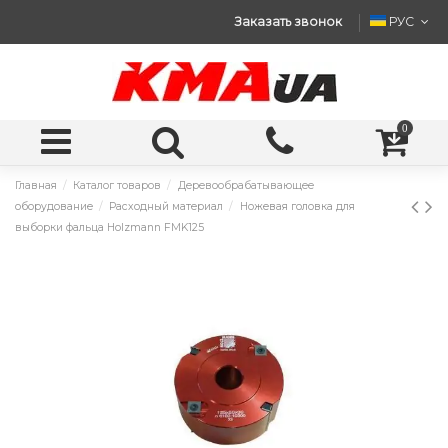
Заказать звонок
РУС
0
Главная
Каталог товаров
Деревообрабатывающее
оборудование
Расходный материал
Ножевая головка для
выборки фальца Holzmann FMK125