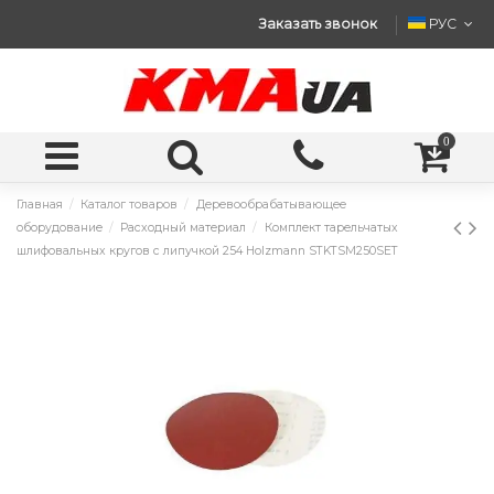
Заказать звонок
РУС
0
Главная
Каталог товаров
Деревообрабатывающее
оборудование
Расходный материал
Комплект тарельчатых
шлифовальных кругов с липучкой 254 Holzmann STKTSM250SET