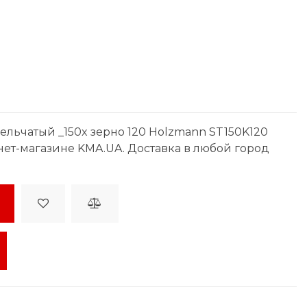
льчатый _150x зерно 120 Holzmann ST150K120
рнет-магазине KMA.UA. Доставка в любой город