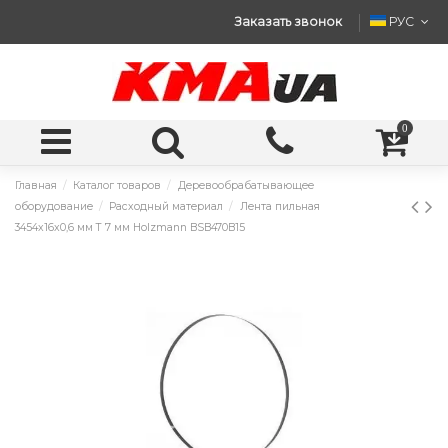
Заказать звонок
РУС
0
Главная
Каталог товаров
Деревообрабатывающее
оборудование
Расходный материал
Лента пильная
3454x16x0,6 мм T 7 мм Holzmann BSB470B15