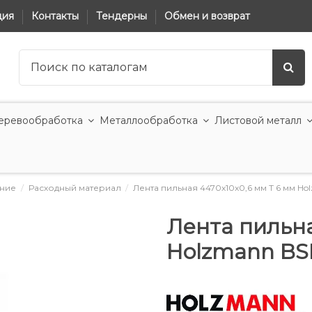
ция
Контакты
Тендерны
Обмен и возврат
еревообработка
Металлообработка
Листовой металл
ние
Расходный материал
Лента пильная 4470x10x0,6 мм T 6 мм 
Лента пильна
Holzmann B