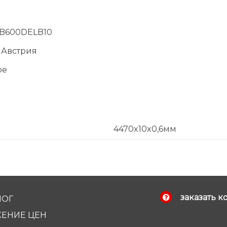
SB600DELB10
 Австрия
ое
4470x10x0,6мм
заказать к
ЛОГ
ЕНИЕ ЦЕН