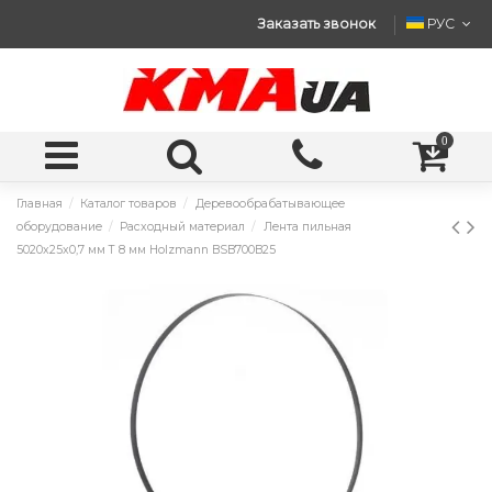
Заказать звонок
РУС
0
Главная
Каталог товаров
Деревообрабатывающее
оборудование
Расходный материал
Лента пильная
5020x25x0,7 мм T 8 мм Holzmann BSB700B25