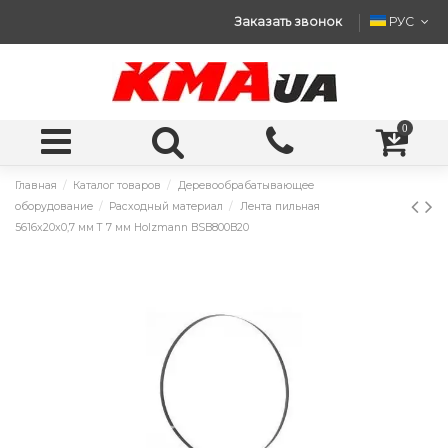
Заказать звонок
РУС
0
Главная
Каталог товаров
Деревообрабатывающее
оборудование
Расходный материал
Лента пильная
5616x20x0,7 мм T 7 мм Holzmann BSB800B20