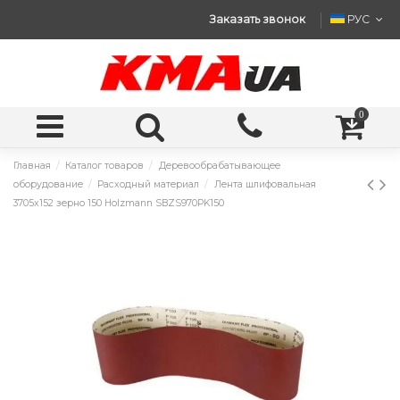
Заказать звонок
РУС
0
Главная
Каталог товаров
Деревообрабатывающее
оборудование
Расходный материал
Лента шлифовальная
3705x152 зерно 150 Holzmann SBZS970PK150