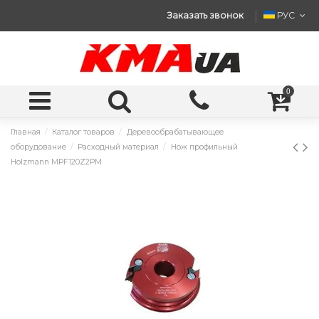
Заказать звонок
РУС
0
Главная
Каталог товаров
Деревообрабатывающее
оборудование
Расходный материал
Нож профильный
Holzmann MPF120Z2PM