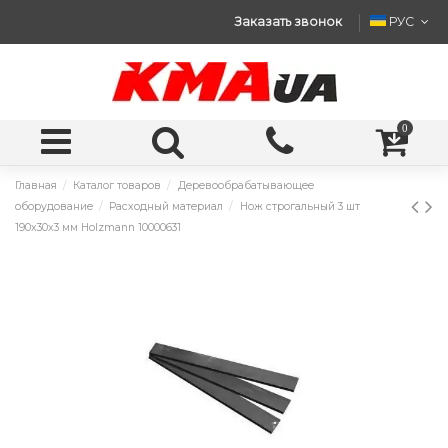
Заказать звонок
РУС
0
Главная
Каталог товаров
Деревообрабатывающее
оборудование
Расходный материал
Нож строгальный 3 шт
190x30x3 мм Holzmann 10000631