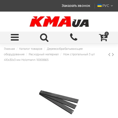
Заказать звонок
РУС
0
Главная
Каталог товаров
Деревообрабатывающее
оборудование
Расходный материал
Нож строгальный 3 шт
410x30x3 мм Holzmann 10000665