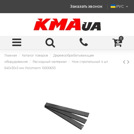
Заказать звонок
РУС
0
Главная
Каталог товаров
Деревообрабатывающее
оборудование
Расходный материал
Нож строгальный 4 шт
640x30x3 мм Holzmann 10000655