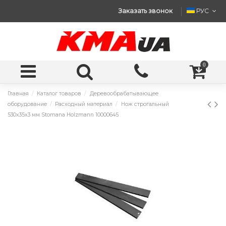
Заказать звонок
РУС
0
Главная
Каталог товаров
Деревообрабатывающее
оборудование
Расходный материал
Нож строгальный
530x35x3 мм Stomana Holzmann 10000645