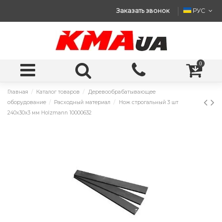
Заказать звонок
РУС
0
Главная
Каталог товаров
Деревообрабатывающее
оборудование
Расходный материал
Нож строгальный 3 шт
240x30x3 мм Holzmann 10000632