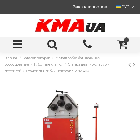
Заказать звонок
РУС
0
Главная
Каталог товаров
Металлообрабатывающее
оборудование
Гибочные станки
Станки для гибки труб и
профилей
Станок для гибки Holzmann RBM 40K