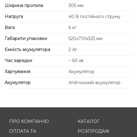
Ширина пропила
305 мм
Напруга
40 В постійного струму
Вага
6 кг
Габарити упаковки
520х710х325 мм
Ємність акумулятора
2 Аг
Час зарядки
~ 60 хв
Харчування
Акумулятор
Акумулятор
літій-іонний акумулятор
ПРО КОМПАНІЮ
КАТАЛОГ
ОПЛАТА ТА
РОЗПРОДАЖ