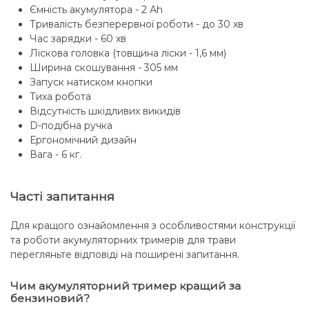
Ємність акумулятора - 2 Аh
Тривалість безперервної роботи - до 30 хв
Час зарядки - 60 хв
Ліскова головка (товщина ліски - 1,6 мм)
Ширина скошування - 305 мм
Запуск натиском кнопки
Тиха робота
Відсутність шкідливих викидів
D-подібна ручка
Ергономічний дизайн
Вага - 6 кг.
Часті запитання
Для кращого ознайомлення з особливостями конструкції
та роботи акумуляторних тримерів для трави
перегляньте відповіді на поширені запитання.
Чим акумуляторний тример кращий за
бензиновий?