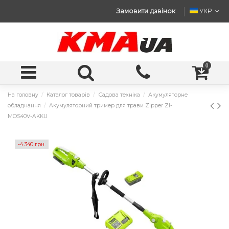
Замовити дзвінок
УКР
0
На головну
Каталог товарів
Садова техніка
Акумуляторне
обладнання
Акумуляторний тример для трави Zipper ZI-
MOS40V-AKKU
-4 340 грн.