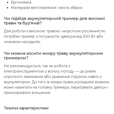
Ергономіка
Матеріали виготовлення і якість збірки.
Чи підійде акумуляторний тример для високої
трави та бур’янів?
Для роботи з високою травою і жорсткою рослинністю
потрібен тример з потужністю двигуна від 500 Вт або
ножовою насадкою.
Чи можна косити мокру траву акумуляторним
тримером?
Не рекомендується, так як робота з
електроінструментом у вологу погоду — це ризик
короткого замикання або ураження струмом, навіть з
акумулятором. До того ж мокра трава ускладнює різання,
може налипати на головку тримера, перегрівати двигун і
прискорювати зношення.
Технічні характеристики