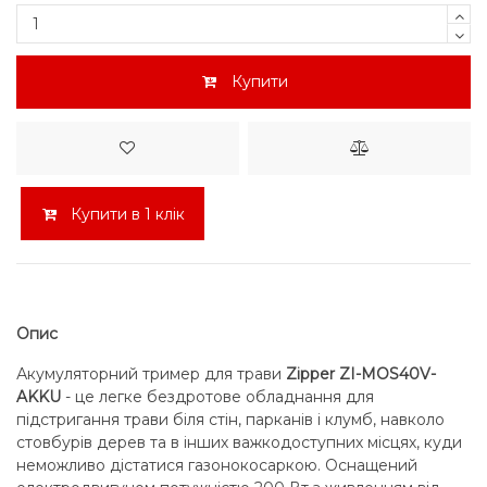
Купити
Купити в 1 клік
Опис
Акумуляторний тример для трави
Zipper ZI-MOS40V-
AKKU
- це легке бездротове обладнання для
підстригання трави біля стін, парканів і клумб, навколо
стовбурів дерев та в інших важкодоступних місцях, куди
неможливо дістатися газонокосаркою. Оснащений