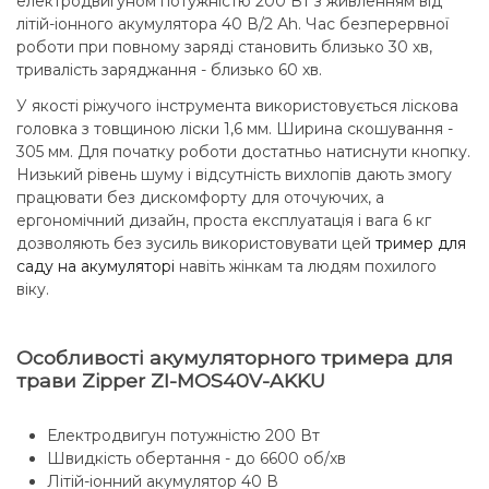
електродвигуном потужністю 200 Вт з живленням від
літій-іонного акумулятора 40 В/2 Аh. Час безперервної
роботи при повному заряді становить близько 30 хв,
тривалiсть заряджання - близько 60 хв.
У якості ріжучого інструмента використовується ліскова
головка з товщиною ліски 1,6 мм. Ширина скошування -
305 мм. Для початку роботи достатньо натиснути кнопку.
Низький рівень шуму і відсутність вихлопів дають змогу
працювати без дискомфорту для оточуючих, а
ергономічний дизайн, проста експлуатація і вага 6 кг
дозволяють без зусиль використовувати цей
тример для
саду на акумуляторі
навіть жінкам та людям похилого
віку.
Особливості акумуляторного тримера для
трави Zipper ZI-MOS40V-AKKU
Електродвигун потужністю 200 Вт
Швидкість обертання - до 6600 об/хв
Літій-іонний акумулятор 40 В