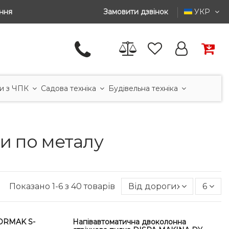
ння
Замовити дзвінок
УКР
и з ЧПК
Садова техніка
Будівельна техніка
ли по металу
Показано 1-6 з 40 товарів
Від дорогих до дешев
6
CORMAK S-
Напівавтоматична двоколонна