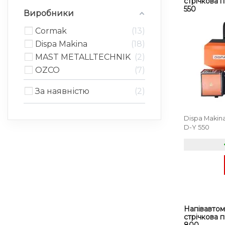
стрічкова 
550
Виробники
Cormak
13
Dispa Makina
18
MAST METALLTECHNIK
2
OZCO
7
За наявністю
2
Dispa Makin
D-Y 550
Напівавтом
стрічкова 