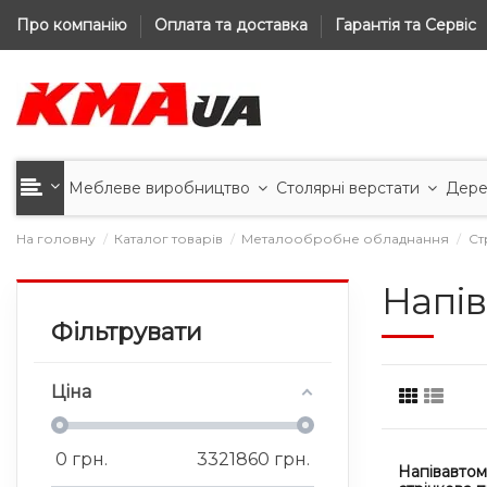
Про компанію
Оплата та доставка
Гарантія та Сервіс
Меблеве виробництво
Столярні верстати
Дере
На головну
Каталог товарів
Металообробне обладнання
Ст
Напів
Фільтрувати
Ціна
0
грн.
3321860
грн.
Напівавто