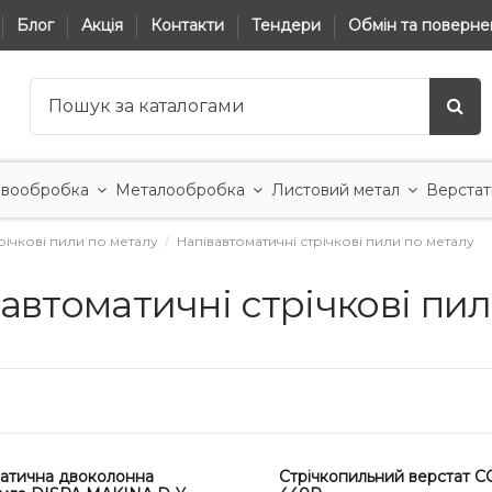
Блог
Акція
Контакти
Тендери
Обмін та поверне
вообробка
Металообробка
Листовий метал
Верстат
річкові пили по металу
Напівавтоматичні стрічкові пили по металу
автоматичні стрічкові пи
матична двоколонна
Стрічкопильний верстат 