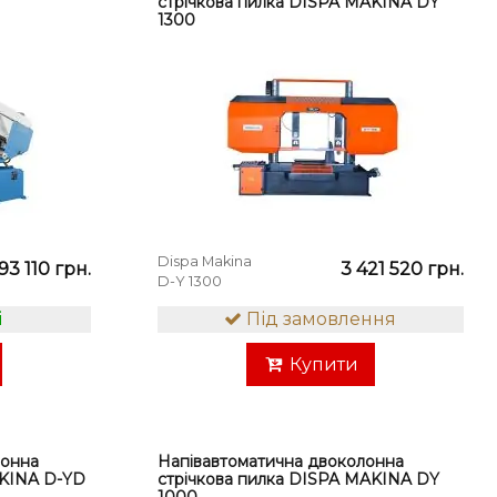
стрічкова пилка DISPA MAKINA DY
1300
Dispa Makina
293 110 грн.
3 421 520 грн.
D-Y 1300
і
Під замовлення
Купити
лонна
Напівавтоматична двоколонна
AKINA D-YD
стрічкова пилка DISPA MAKINA DY