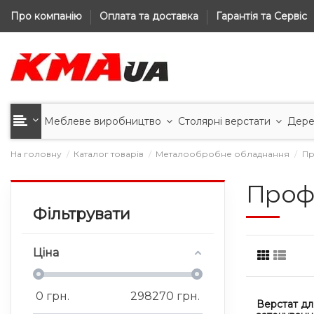
Про компанію
Оплата та доставка
Гарантія та Сервіс
Меблеве виробництво
Столярні верстати
Дере
На головну
Каталог товарів
Металообробне обладнання
Пр
Профе
Фільтрувати
Ціна
0
грн.
298270
грн.
Верстат дл