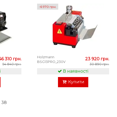
-6 970 грн.
Holzmann
46 310 грн.
23 920 грн.
BSG13PRO_230V
54 840 грн.
30 890 грн.
і
В наявності
Купити
з 38