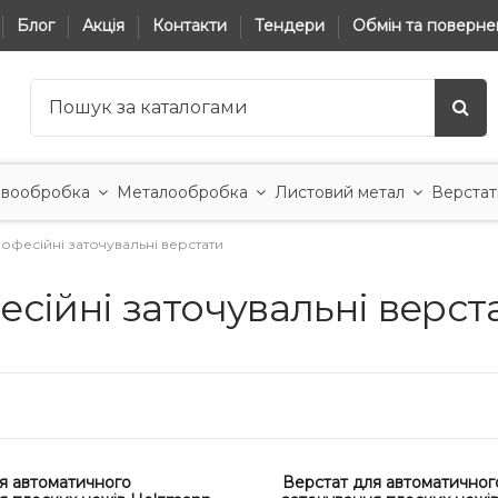
Блог
Акція
Контакти
Тендери
Обмін та поверне
вообробка
Металообробка
Листовий метал
Верстат
офесійні заточувальні верстати
сійні заточувальні верст
я автоматичного
Верстат для автоматичног