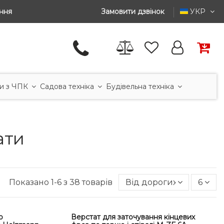
ння
Замовити дзвінок
УКР
и з ЧПК
Садова техніка
Будівельна техніка
ати
Показано 1-6 з 38 товарів
Від дорогих до дешев
6
о
Верстат для заточування кінцевих