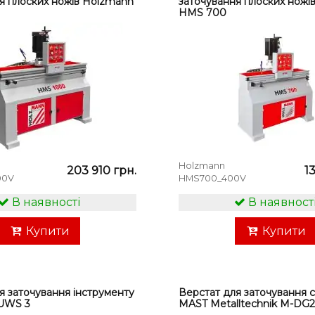
я плоских ножів Holzmann
заточування плоских ножі
HMS 700
Holzmann
203 910 грн.
1
00V
HMS700_400V
В наявності
В наявност
Купити
Купити
я заточування інструменту
Верстат для заточування 
UWS 3
MAST Metalltechnik M-DG2