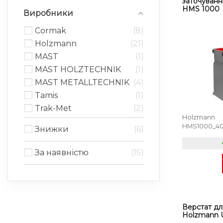
заточуванн
HMS 1000
Виробники
Cormak
8
Holzmann
21
MAST
1
MAST HOLZTECHNIK
1
MAST METALLTECHNIK
4
Tamis
1
Trak-Met
2
Holzmann
HMS1000_4
Знижки
6
За наявністю
15
Верстат дл
Holzmann 