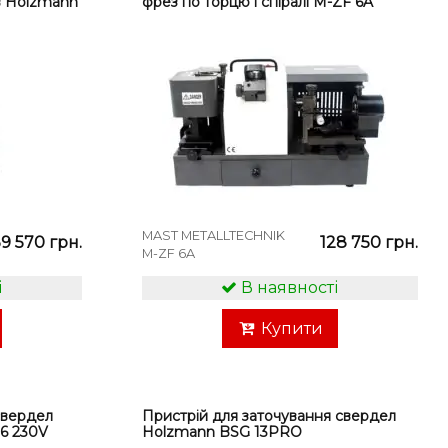
в Holzmann
фрез по торцю і спіралі M-ZF 6A
MAST METALLTECHNIK
39 570 грн.
128 750 грн.
M-ZF 6A
і
В наявності
Купити
свердел
Пристрій для заточування свердел
6 230V
Holzmann BSG 13PRO