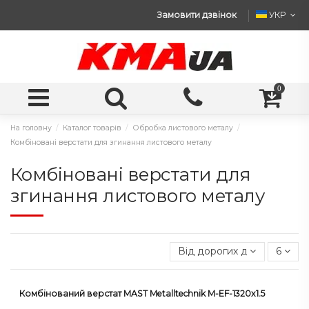
Замовити дзвінок
УКР
0
На головну
Каталог товарів
Обробка листового металу
Комбіновані верстати для згинання листового металу
Комбіновані верстати для
згинання листового металу
Від дорогих до дешевих
6
Комбінований верстат MAST Metalltechnik M-EF-1320x1.5