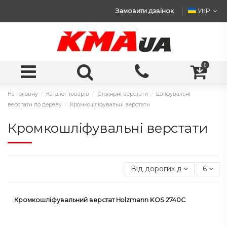
Замовити дзвінок
УКР
0
На головну
Каталог товарів
Столярні верстати
Шліфувальні
верстати по дереву
Кромкошліфувальні верстати
Кромкошліфувальні верстати
Від дорогих до дешевих
6
Кромкошліфувальний верстат Holzmann KOS 2740C