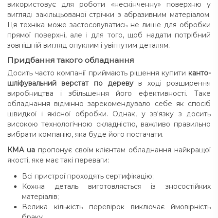
використовує для роботи «нескінченну» поверхню у
вигляді закільцьованої стрічки з абразивним матеріалом.
Ця техніка може застосовуватись не лише для обробки
прямої поверхні, але і для того, щоб надати потрібний
зовнішній вигляд опуклим і увігнутим деталям.
Придбання такого обладнання
Досить часто компанії приймають рішення купити
канто-
шліфувальний верстат
по дереву
в ході розширення
виробництва і збільшення його ефективності. Таке
обладнання відмінно зарекомендувало себе як спосіб
швидкої і якісної обробки. Однак, у зв'язку з досить
високою технологічною складністю, важливо правильно
вибрати компанію, яка буде його постачати.
КМА ua
пропонує своїм клієнтам обладнання найкращої
якості, яке має такі переваги:
Всі пристрої проходять сертифікацію;
Кожна деталь виготовляється із зносостійких
матеріалів;
Велика кількість перевірок виключає ймовірність
браку.