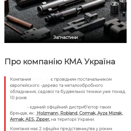
Запчастини
Про компанію КМА Україна
Компания
KMA ua
є провідним постачальником
європейского -дерево та металообробного
обладнання, садової та будівельної техніки уже понад
10 років.
KMA ua
- єдиний офіційний дистриб'ютор таких
брендів, як:
Holzmann
,
Robland
,
Cormak, Ayza Mizrak,
Armak
,
AES
,
Zipper
,
на території України.
Компанія має 2 офіційні представництва у різних