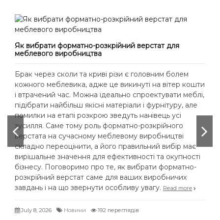
Як вибрати форматно-розкрійний верстат для
меблевого виробництва
Брак через сколи та криві різи є головним болем
кожного меблевика, адже це викинуті на вітер кошти
і втрачений час. Можна ідеально спроектувати меблі,
підібрати найбільш якісні матеріали і фурнітуру, але
помилки на етапі розкрою зведуть нанівець усі
зусилля. Саме тому роль форматно-розкрійного
верстата на сучасному меблевому виробництві
складно переоцінити, а його правильний вибір має
вирішальне значення для ефективності та окупності
бізнесу. Поговоримо про те, як вибрати форматно-
розкрійний верстат саме для ваших виробничих
завдань і на що звернути особливу увагу.
Read more
July 8, 2026
Новини
192 переглядів