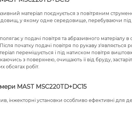
зивний матеріал поєднується з повітряним струменем
едовищ, у якому одне середовище, перебуваючи під т
полягає у подачі повітря та абразивного матеріалу в
. Після початку подачі повітря по рукаву з'являєтьс
еріал перемішується і під натиском повітря виштовх
аючись з поверхнею, очищають її від бруду, застаріл
х обсягах робіт.
 камери MAST MSC220TD+DC15
ив, інжекторні установки особливо ефективні для де