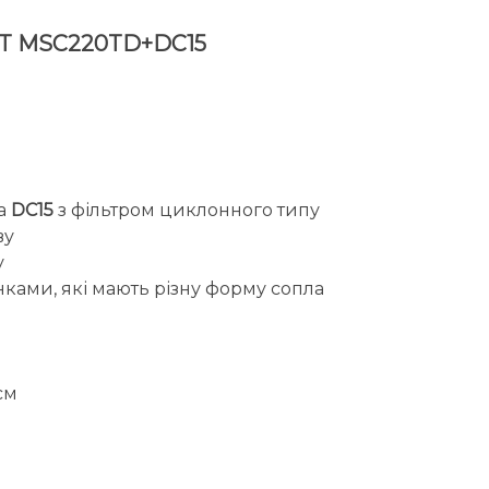
AST MSC220TD+DC15
ма
DC15
з фільтром циклонного типу
ву
у
ками, які мають різну форму сопла
см