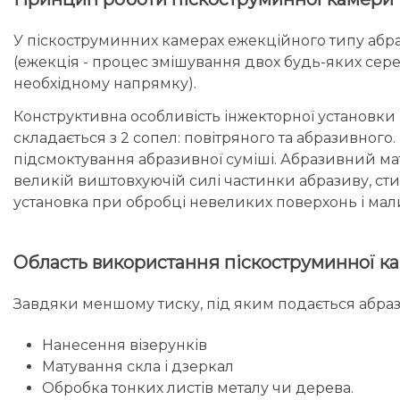
У піскоструминних камерах ежекційного типу абра
(ежекція - процес змішування двох будь-яких сер
необхідному напрямку).
Конструктивна особливість інжекторної установки 
складається з 2 сопел: повітряного та абразивного
підсмоктування абразивної суміші. Абразивний мат
великій виштовхуючій силі частинки абразиву, стик
установка при обробці невеликих поверхонь і мали
Область використання піскоструминної
Завдяки меншому тиску, під яким подається абраз
Нанесення візерунків
Матування скла і дзеркал
Обробка тонких листів металу чи дерева.