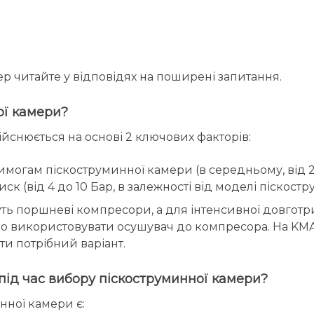
р читайте у відповідях на поширені запитання.
ої камери?
йснюється на основі 2 ключових факторів:
могам піскоструминної камери (в середньому, від 2
 (від 4 до 10 Бар, в залежності від моделі піскостр
ть поршневі компресори, а для інтенсивної довготри
но використовувати осушувач до компресора. На KMA
и потрібний варіант.
під час вибору піскоструминної камери?
ної камери є: