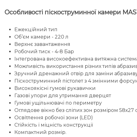
Особливості піскоструминної камери M
Ежекційний тип
Об’єм камери - 220 л
Верхнє завантаження
Робочий тиск - 4-8 Бар
Інтегрована високоефективна витяжна систе
Можливість використання різних типів абрази
Зручний дренажний отвір для заміни абразив
Піскоструминний пістолет з 4 змінними форсун
Високоякісні гумові рукавички
Газові упори для утримання дверцят
Гумові ущільнювачі по периметру
Оглядове вікно без сліпих зон розміром 58х27 
Освітлення робочої зони (LED)
Стійкість і міцність конструкції
Компактний розмір.