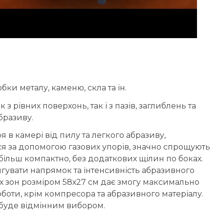
и металу, каменю, скла та ін.
з рівних поверхонь, так і з пазів, заглиблень та
бразиву.
 в камері від пилу та легкого абразиву,
я за допомогою газових упорів, значно спрощують
ільш компактно, без додаткових щілин по боках.
гувати напрямок та інтенсивність абразивного
их зон розміром 58х27 см дає змогу максимально
боти, крім компресора та абразивного матеріалу.
буде відмінним вибором.