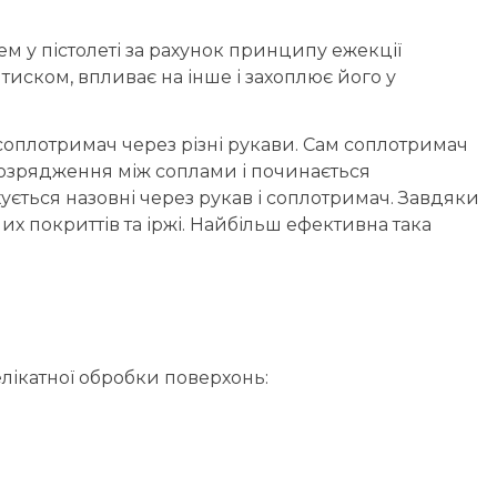
 у пістолеті за рахунок принципу ежекції
иском, впливає на інше і захоплює його у
 соплотримач через різні рукави. Сам соплотримач
я розрядження між соплами і починається
ується назовні через рукав і соплотримач. Завдяки
их покриттів та іржі. Найбільш ефективна така
лікатної обробки поверхонь: