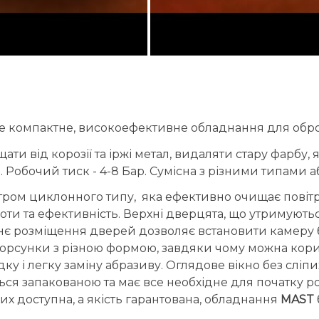
е компактне, високоефективне обладнання для обробк
 від корозії та іржі метал, видаляти стару фарбу, як 
. Робочий тиск - 4-8 Бар. Сумісна з різними типами а
ьтром циклонного типу, яка ефективно очищає повітря
и та ефективність.
Верхні дверцята, що утримуютьс
нє розміщення дверей дозволяє встановити камеру б
 форсунки з різною формою, завдяки чому можна кори
у і легку заміну абразиву. Оглядове вікно без сліп
я запакованою та має все необхідне для початку ро
их доступна, а якість гарантована, обладнання
MAST