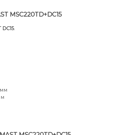
MAST MSC220TD+DC15
 DC15
.
 мм
мм
и MAST MSC220TD+DC15