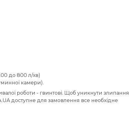
00 до 800 л/хв)
уминної камери).
валої роботи - гвинтові. Щоб уникнути злипання
.UA доступне для замовлення все необхідне