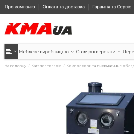
Про компанію
Оплата та доставка
Гарантія та Сервіс
Меблеве виробництво
Столярні верстати
Дере
На головну
Каталог товарів
Компресори та пневматичне обла