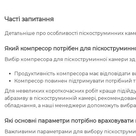
Часті запитання
Детальніше про особливості піскоструминних каме
Який компресор потрібен для піскоструминн
Вибір компресора для піскоструминної камери зді
Продуктивність компресора має відповідати ви
Компресор повинен підтримувати потрібний тиск
Для невеликих короткочасних робіт краще підійду
абразиву в піскоструминній камері, рекомендова
обладнання, а наші менеджери допоможуть вибрат
Які основні параметри потрібно враховувати 
Важливими параметрами для вибору піскострумин