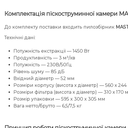
Комплектація піскоструминної камери 
До комплекту поставки входить пилозбірник
MAST
Технічні дані:
Потужність екстракції — 1450 Вт
Продуктивність — 3 м³/хв
Потужність — 230В/50Гц
Рівень шуму — 85 дБ
Вхідний діаметр — 52 мм
Розміри корпусу (висота х діаметр) — 560 х 244
Розміри фільтра (висота x діаметр) — 310 х 170 
Розмір упаковки — 595 x 300 x 305 мм
Вага нетто/брутто — 6,5/7,5 кг
Принцип роботи піскоструминної камер