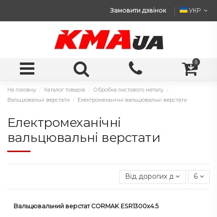
Замовити дзвінок
УКР
0
На головну
Каталог товарів
Обробка листового металу
Вальцювальні верстати
Електромеханічні вальцювальні верстати
Електромеханічні
вальцювальні верстати
Від дорогих до дешевих
6
Вальцювальний верстат CORMAK ESR1300x4.5