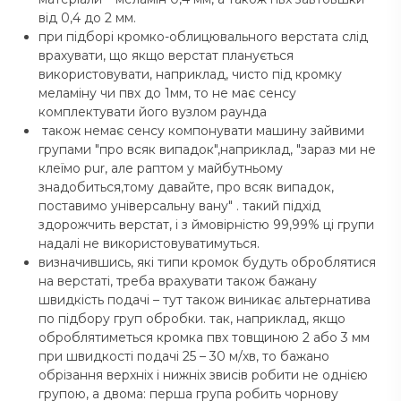
від 0,4 до 2 мм.
при підборі кромко-облицювального верстата слід
врахувати, що якщо верстат планується
використовувати, наприклад, чисто під кромку
меламіну чи пвх до 1мм, то не має сенсу
комплектувати його вузлом раунда
також немає сенсу компонувати машину зайвими
групами "про всяк випадок",наприклад, "зараз ми не
клеїмо pur, але раптом у майбутньому
знадобиться,тому давайте, про всяк випадок,
поставимо універсальну вану" . такий підхід
здорожчить верстат, і з ймовірністю 99,99% ці групи
надалі не використовуватимуться.
визначившись, які типи кромок будуть оброблятися
на верстаті, треба врахувати також бажану
швидкість подачі – тут також виникає альтернатива
по підбору груп обробки. так, наприклад, якщо
оброблятиметься кромка пвх товщиною 2 або 3 мм
при швидкості подачі 25 – 30 м/хв, то бажано
обрізання верхніх і нижніх звисів робити не однією
групою, а двома: перша група робить чорнову