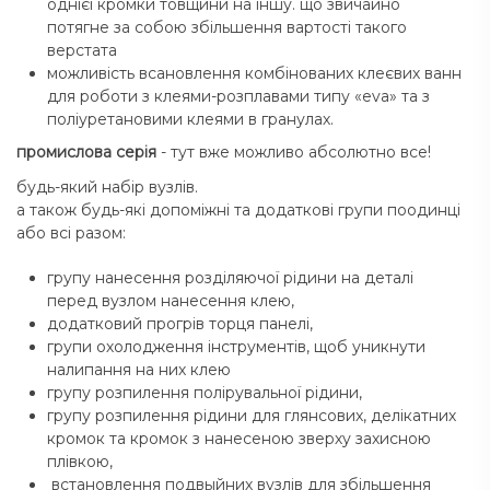
однієї кромки товщини на іншу. що звичайно
потягне за собою збільшення вартості такого
верстата
можливість всановлення комбінованих клеєвих ванн
для роботи з клеями-розплавами типу «eva» та з
поліуретановими клеями в гранулах.
промислова серія
- тут вже можливо абсолютно все!
будь-який набір вузлів.
а також будь-які допоміжні та додаткові групи поодинці
або всі разом:
групу нанесення розділяючої рідини на деталі
перед вузлом нанесення клею,
додатковий прогрів торця панелі,
групи охолодження інструментів, щоб уникнути
налипання на них клею
групу розпилення полірувальної рідини,
групу розпилення рідини для глянсових, делікатних
кромок та кромок з нанесеною зверху захисною
плівкою,
встановлення подвыйних вузлів для збільшення