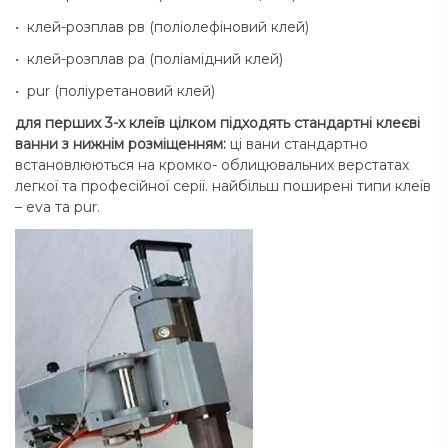
• клей-розплав рв (поліолефіновий клей)
• клей-розплав pa (поліамідний клей)
• pur (поліуретановий клей)
для перших 3-х клеїв цілком підходять стандартні клеєві
ванни з нижнім розміщенням:
ці вани стандартно
встановлюються на кромко- облицювальних верстатах
легкої та професійної серії. найбільш поширені типи клеїв
– eva та pur.