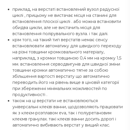
приклад, на верстаті встановлений вузол радіусної
циклі , прицьому не вистачає місця на станині для
встановлення плоскої циклі . або можна встановити
обидва цикли, але не вистачить місця для
встановлення полірувального вузла. і так далі.
крім того, на такий тип верстатів немає сенсу
встановлювати автоматику для швидкого переходу
на різні товщини кромковального матеріалу,
наприклад, з кромки товщиною 0,4 мм на кромку 1,5
мм. встановлення серводвигунів для швидкої зміни
товщини кромки автоматично тягне за собою
збільшення вартості верстату що автоматично
переводить його на рівень вище в ціновій категорії
при збереженні мінімальних можливостей по
продуктивності .
також на ці верстати не встановлюються
універсальні клеєві ванни, щодозволяють працювати
як з клеєм-розплавом eva, так і поліуретановим
клеємв гранулах. такі клеєві ванни досить дорогі і
автоматично вибивають верстат у вищий клас.