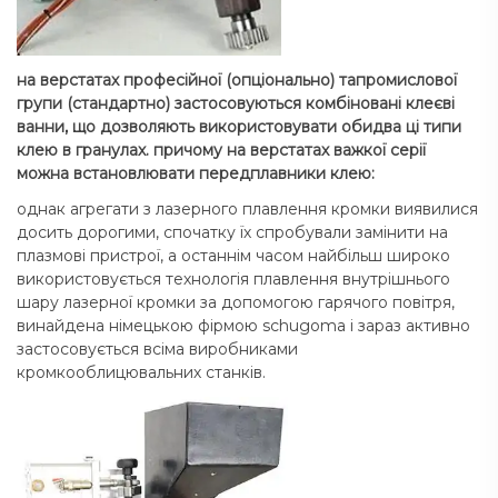
на верстатах професійної (опціонально) тапромислової
групи (стандартно) застосовуються комбіновані клеєві
ванни, що дозволяють використовувати обидва ці типи
клею в гранулах. причому на верстатах важкої серії
можна встановлювати передплавники клею:
однак агрегати з лазерного плавлення кромки виявилися
досить дорогими, спочатку їх спробували замінити на
плазмові пристрої, а останнім часом найбільш широко
використовується технологія плавлення внутрішнього
шару лазерної кромки за допомогою гарячого повітря,
винайдена німецькою фірмою schugoma і зараз активно
застосовується всіма виробниками
кромкооблицювальних станків.