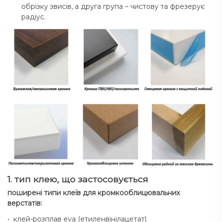
обрізку звисів, а друга група – чистову та фрезерує
радіус.
1. тип клею, що застосовується
поширені типи клеїв для кромкооблицювальних
верстатів:
• клей-розплав eva (етиленвінілацетат)