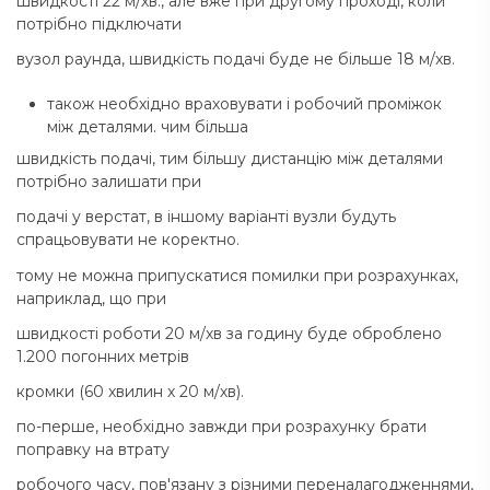
швидкості 22 м/хв., але вже при другому проході, коли
потрібно підключати
вузол раунда, швидкість подачі буде не більше 18 м/хв.
також необхідно враховувати і робочий проміжок
між деталями. чим більша
швидкість подачі, тим більшу дистанцію між деталями
потрібно залишати при
подачі у верстат, в іншому варіанті вузли будуть
спрацьовувати не коректно.
тому не можна припускатися помилки при розрахунках,
наприклад, що при
швидкості роботи 20 м/хв за годину буде оброблено
1.200 погонних метрів
кромки (60 хвилин х 20 м/хв).
по-перше, необхідно завжди при розрахунку брати
поправку на втрату
робочого часу, пов'язану з різними переналагодженнями,