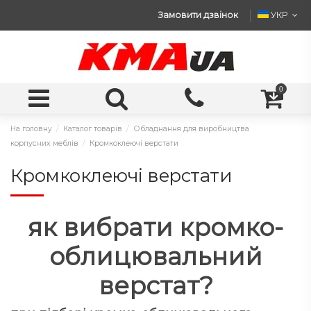
Замовити дзвінок
УКР
0
На головну
Каталог товарів
Обладнання для виробництва
корпусних меблів
Кромкоклеючі верстати
Кромкоклеючі верстати
як вибрати кромко-
облицювальний
верстат?