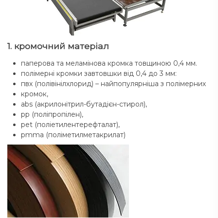
1. кромочний матеріал
паперова та меламінова кромка товщиною 0,4 мм.
полімерні кромки завтовшки від 0,4 до 3 мм:
пвх (полівінілхлорид) – найпопулярніша з полімерних
кромок,
abs (акрилонітрил-бутадієн-стирол),
pp (поліпропілен),
pet (поліетилентерефталат),
pmma (поліметилметакрилат)