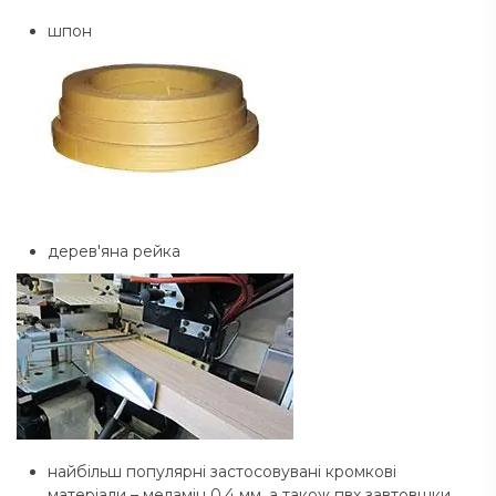
шпон
дерев'яна рейка
найбільш популярні застосовувані кромкові
матеріали – меламін 0,4 мм, а також пвх завтовшки