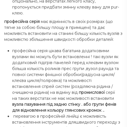
опціонально, на верстатах легкого класу,
пропонується придбати змінну клеєву вану для pur-
клею.
професійна серія
має відмінність в своїх розмірах (що
тягне за собою більшу площу в приміщені) та дає
можливість встановити на станині більшу кількість вузлів з
можливістю збільшення швидкості обробки деталей:
професійна серія цікава багатьма додатковими
вузлами які можуть бути встановленні ! такі вузли як
додатковий підігрів панелей перед клеєвим вузлом
більша кількість роликів прес групи ,вузол раунда та
повної системи фінішної обробки(радіусна цикля/
клеєва цикля/поліровка) та можливості
встановлення спрей систем (розділяюча рідина /
очищаюча рідина) на відміну від
промислової
серії
на таких верстатах не має можливості встановити
вузла пазування під задню стінку . або групи фенів
для відновлення кольору глянсових кромок ..
перевагою в професійній лінійці є можливість
встановлення інструментів дляшвидкого переходу з