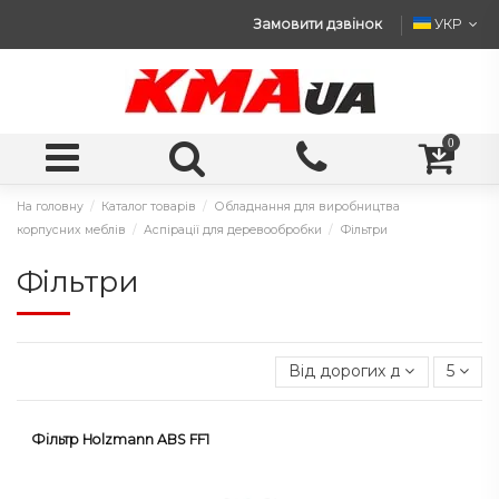
Замовити дзвінок
УКР
0
На головну
Каталог товарів
Обладнання для виробництва
корпусних меблів
Аспірації для деревообробки
Фільтри
Фільтри
Від дорогих до дешевих
5
Фільтр Holzmann ABS FF1