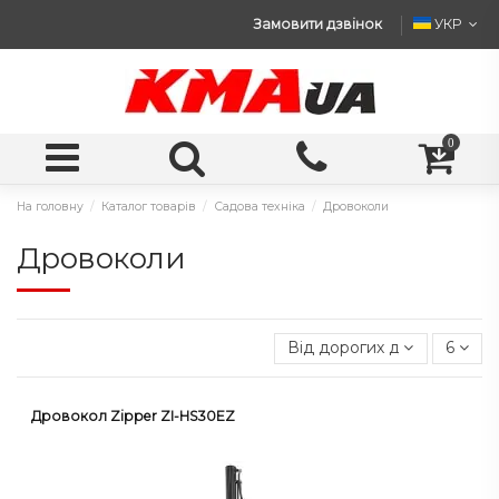
Замовити дзвінок
УКР
0
На головну
Каталог товарів
Садова техніка
Дровоколи
Дровоколи
Від дорогих до дешевих
6
Дровокол Zipper ZI-HS30EZ