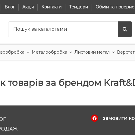
Блог
Акція
Контакти
Тендери
Обмін та поверне
вообробка
Металообробка
Листовий метал
Верстат
к товарів за брендом Kraft&
замовити ко
ОГ
РОДАЖ