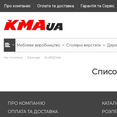
Про компанію
Оплата та доставка
Гарантія та Сервіс
Меблеве виробництво
Столярні верстати
Дере
На головну
Бренди
Kraft&Dele
Списо
ПРО КОМПАНІЮ
КАТАЛ
ОПЛАТА ТА ДОСТАВКА
РОЗП