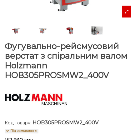
Фугувально-рейсмусовий
верстат з спіральним валом
Holzmann
HOB305PROSMW2_400V
HOB305PROSMW2_400V
Код товару:
Під замовлення
152 930 грн.