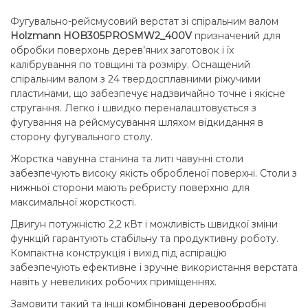
Фугувально-рейсмусовий верстат зі спіральним валом
Holzmann HOB305PROSMW2_400V
призначений для
обробки поверхонь дерев’яних заготовок і їх
калібрування по товщині та розміру. Оснащений
спіральним валом з 24 твердосплавними ріжучими
пластинами, що забезпечує надзвичайно точне і якісне
стругання. Легко і швидко переналаштовується з
фугування на рейсмусування шляхом відкидання в
сторону фугувального столу.
Жорстка чавунна станина та литі чавунні столи
забезпечують високу якість обробленої поверхні. Столи з
нижньої сторони мають ребристу поверхню для
максимальної жорсткості.
Двигун потужністю 2,2 кВт і можливість швидкої зміни
функцій гарантують стабільну та продуктивну роботу.
Компактна конструкція і вихід під аспірацію
забезпечують ефективне і зручне використання верстата
навіть у невеликих робочих приміщеннях.
Замовити такий та інші
комбіновані деревообробні