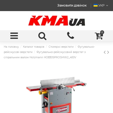
Замовити дзвінок
УКР
0
На головну
Каталог товарів
Столярні верстати
Фугувально-
рейсмусові верстати
Фугувально-рейсмусовий верстат з
спіральним валом Holzmann HOB305PROSMW2_400V