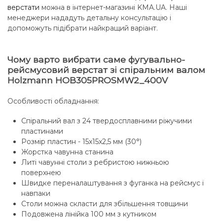
верстати
можна в інтернет-магазині KMA.UA. Наші
менеджери нададуть детальну консультацію і
допоможуть підібрати найкращий варіант.
Чому варто вибрати саме фугувально-
рейсмусовий верстат зі спіральним валом
Holzmann HOB305PROSMW2_400V
Особливості обладнання:
Спіральний вал з 24 твердосплавними ріжучими
пластинами
Розмір пластин - 15x15x2,5 мм (30°)
Жорстка чавунна станина
Литі чавунні столи з ребристою нижньою
поверхнею
Швидке переналаштування з фуганка на рейсмус і
навпаки
Столи можна скласти для збільшення товщини
Подовжена лінійка 100 мм з кутником