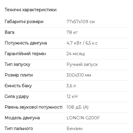
Технічні характеристики
Габаритні розміри
77х57х109 см
Вага
78 кг
Потужність двигуна
4,7 кВт / 6,5 к.с
Гарантійний термін
24 місяці
Тип запуску
Ручний запуск
Розмір плити
300х310 мм
Ємність баку
3,6 л
Сила удару
12 кН
Рівень звукової потужності
108 дБ (A)
Модель двигуна
LONCIN G200F
Тип пального
Бензин