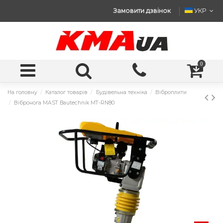
Замовити дзвінок
УКР
0
На головну
Каталог товарів
Будівельна техніка
Віброплити
Вібронога MAST Bautechnik MT-RN80