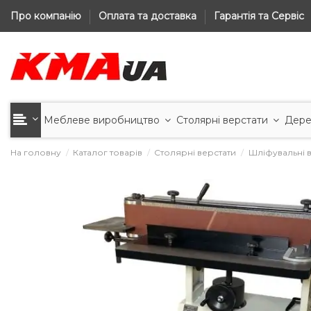
Про компанію
Оплата та доставка
Гарантія та Сервіс
Меблеве виробництво
Столярні верстати
Дере
На головну
Каталог товарів
Столярні верстати
Шліфувальні 