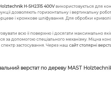
olztechnik H-SH2315 400V
використовується для кон
рукції дозволяють горизонтальну і вертикальну робо
и торцеве і кромкове шліфування. Для обробки крив
вувати всю її поверхню і досягати максимально якіс
ться за допомогою спеціального механізму. Міцна кон
 спектр застосування. Через наш
сайт столярні верс
вальний верстат по дереву MAST Holztechni