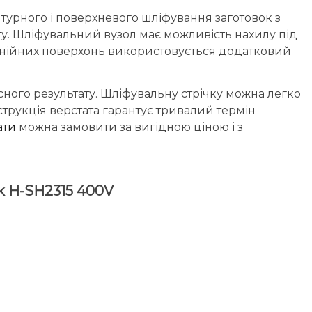
турного і поверхневого шліфування заготовок з
ту. Шліфувальний вузол має можливість нахилу під
олінійних поверхонь використовується додатковий
ного результату. Шліфувальну стрічку можна легко
струкція верстата гарантує тривалий термін
тати
можна замовити за вигідною ціною і з
k H-SH2315 400V