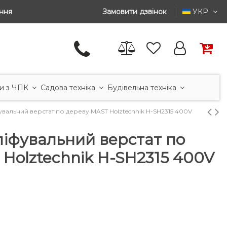
ння
Замовити дзвінок
УКР
и з ЧПК
Садова техніка
Будівельна техніка
вальний верстат по дереву MAST Holztechnik H-SH2315 400V
ліфувальний верстат по
Holztechnik H-SH2315 400V