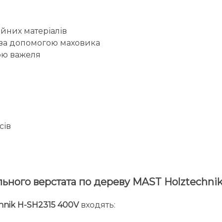
йних матеріалів
у за допомогою маховика
ою важеля
сів
льного верстата по дереву MAST Holztechni
hnik H-SH2315 400V
входять: