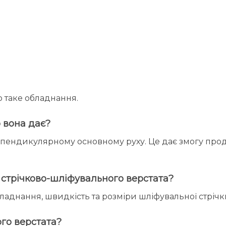
о таке обладнання.
 вона дає?
ерпендикулярному основному руху. Це дає змогу про
 стрічково-шліфувального верстата?
ладнання, швидкість та розміри шліфувальної стрічки
го верстата?