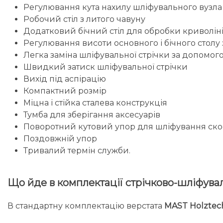
Регулювання кута нахилу шліфувального вузла
Робочий стіл з литого чавуну
Додатковий бічний стіл для обробки криволіні
Регулювання висоти основного і бічного стол
Легка заміна шліфувальної стрічки за допомог
Швидкий затиск шліфувальної стрічки
Вихід під аспірацію
Компактний розмір
Міцна і стійка сталева конструкція
Тумба для зберігання аксесуарів
Поворотний кутовий упор для шліфування ско
Поздовжній упор
Тривалий термін служби.
Що йде в комплектації стрічково-шліфува
В стандартну комплектацію верстата
MAST Holztec