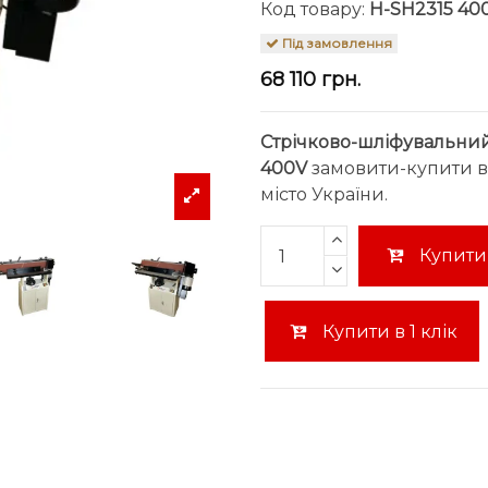
Код товару:
H-SH2315 40
Під замовлення
68 110 грн.
Стрічково-шліфувальний
400V
замовити-купити в 
місто України.
Купити
Купити в 1 клік