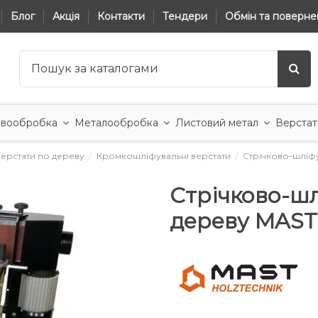
Блог
Акція
Контакти
Тендери
Обмін та поверне
вообробка
Металообробка
Листовий метал
Верстат
верстати по дереву
Кромкошліфувальні верстати
Стрічково-шліфу
Стрічково-ш
дереву MAST 