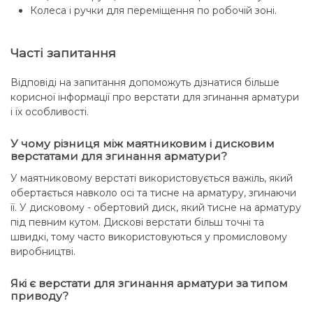
Колеса і ручки для переміщення по робочій зоні.
Часті запитання
Відповіді на запитання допоможуть дізнатися більше
корисної інформації про верстати для згинання арматури
і їх особливості.
У чому різниця між маятниковим і дисковим
верстатами для згинання арматури?
У маятниковому верстаті використовується важіль, який
обертається навколо осі та тисне на арматуру, згинаючи
її. У дисковому - обертовий диск, який тисне на арматуру
під певним кутом. Дискові верстати більш точні та
швидкі, тому часто використовуються у промисловому
виробництві.
Які є верстати для згинання арматури за типом
приводу?