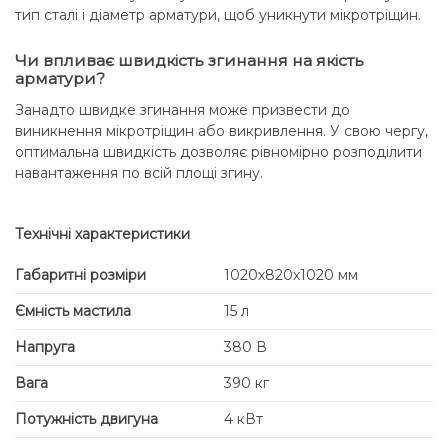
тип сталі і діаметр арматури, щоб уникнути мікротріщин.
Чи впливає швидкість згинання на якість
арматури?
Занадто швидке згинання може призвести до
виникнення мікротріщин або викривлення. У свою чергу,
оптимальна швидкість дозволяє рівномірно розподілити
навантаження по всій площі згину.
Технічні характеристики
Габаритні розміри
1020х820х1020 мм
Ємність мастила
15 л
Напруга
380 В
Вага
390 кг
Потужність двигуна
4 кВт