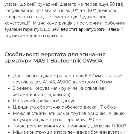
умови, що їхній сумарний діаметр не перевищує 50 мм).
Регулювання кута згинання від 0° до 180° дозволяє
створювати складні елементи для будівельних
конструкцій. Міцна конструкція з посиленими робочими
вузлами гарантує, що цей
верстат арматурозгинальний
служитиме довго і надійно.
Особливості верстата для згинання
арматури MAST Bautechnik GW50A
Для згинання діаметра арматури 6-42 мм і сталевих
прутків класу А1, А3, А500С діаметром 6-50 мм
2 режими керування - ручний (кнопковий) і
автоматичний (педальний)
Потужний трифазний двигун
Швидкість обертання робочого диска - 7 об/хв
Можливість згинати кілька прутків одночасно (якщо
їх сумарний діаметр не перевищує 50 мм)
Точне регулювання кута згинання у діапазоні 0-180°
Міцна конструкція з посиленими робочими вузлами