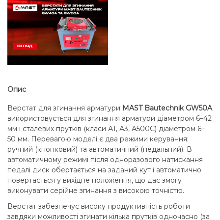
Опис
Верстат для згинання арматури
MAST Bautechnik GW50A
використовується для згинання арматури діаметром 6–42
мм і сталевих прутків (класи А1, А3, А500С) діаметром 6–
50 мм. Перевагою моделі є два режими керування:
ручний (кнопковий) та автоматичний (педальний). В
автоматичному режимі після одноразового натискання
педалі диск обертається на заданий кут і автоматично
повертається у вихідне положення, що дає змогу
виконувати серійне згинання з високою точністю.
Верстат забезпечує високу продуктивність роботи
завдяки можливості згинати кілька прутків одночасно (за