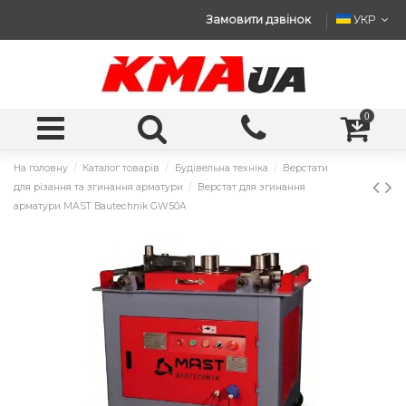
Замовити дзвінок
УКР
0
На головну
Каталог товарів
Будівельна техніка
Верстати
для різання та згинання арматури
Верстат для згинання
арматури MAST Bautechnik GW50A