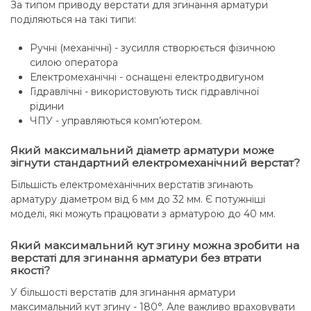
За типом приводу верстати для згинання арматури
поділяються на такі типи:
Ручні (механічні) - зусилля створюється фізичною
силою оператора
Електромеханічні - оснащені електродвигуном
Гідравлічні - використовують тиск гідравлічної
рідини
ЧПУ - управляються комп’ютером.
Який максимальний діаметр арматури може
зігнути стандартний електромеханічний верстат?
Більшість електромеханічних верстатів згинають
арматуру діаметром від 6 мм до 32 мм. Є потужніші
моделі, які можуть працювати з арматурою до 40 мм.
Який максимальний кут згину можна зробити на
верстаті для згинання арматури без втрати
якості?
У більшості верстатів для згинання арматури
максимальний кут згину - 180°. Але важливо враховувати