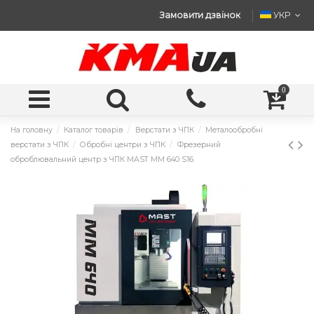
Замовити дзвінок
УКР
0
На головну
Каталог товарів
Верстати з ЧПК
Металообробні
верстати з ЧПК
Обробні центри з ЧПК
Фрезерний
оброблювальний центр з ЧПК MAST ММ 640 S16