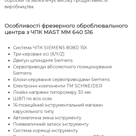
обробки та забезпечує високу продуктивність
виробництва.
Особливості фрезерного оброблювального
центра з ЧПК MAST ММ 640 S16
Система ЧПК SIEMENS 808D 15X
Три керовані осі (X/Y/Z)
Двигун шпинделя Siemens
Сервоприводи абсолютного позиціонування
Siemens
Блоки керування сервоприводами Siemens
Електронні компоненти ТМ SCHNEIDER
Лінійні напрямні типорозміру 30 мм
ШВП по всіх осях
16-позиційний інструментальний магазин
карусельного типу
Автоматична зміна інструменту
Пневматичний затиск інструменту
Система корекції інструменту