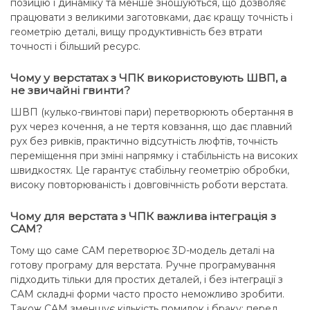
позицію і динаміку та менше зношуються, що дозволяє
працювати з великими заготовками, дає кращу точність і
геометрію деталі, вищу продуктивність без втрати
точності і більший ресурс.
Чому у верстатах з ЧПК використовують ШВП, а
не звичайні гвинти?
ШВП (кулько-гвинтові пари) перетворюють обертання в
рух через кочення, а не тертя ковзання, що дає плавний
рух без ривків, практично відсутність люфтів, точність
переміщення при зміні напрямку і стабільність на високих
швидкостях. Це гарантує стабільну геометрію обробки,
високу повторюваність і довговічність роботи верстата.
Чому для верстата з ЧПК важлива інтеграція з
CAM?
Тому що саме CAM перетворює 3D-модель деталі на
готову програму для верстата. Ручне програмування
підходить тільки для простих деталей, і без інтеграції з
CAM складні форми часто просто неможливо зробити.
Також CAM зменшує кількість помилок і браку: перед