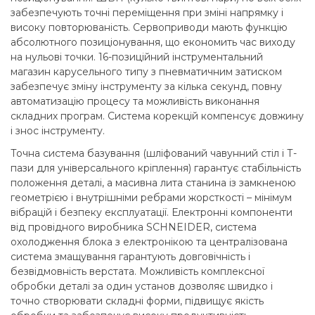
забезпечують точні переміщення при зміні напрямку і
високу повторюваність. Сервоприводи мають функцію
абсолютного позиціонування, що економить час виходу
на нульові точки. 16-позиційний інструментальний
магазин карусельного типу з пневматичним затиском
забезпечує зміну інструменту за кілька секунд, повну
автоматизацію процесу та можливість виконання
складних програм. Система корекцій компенсує довжину
і знос інструменту.
Точна система базування (шліфований чавунний стіл і Т-
пази для універсального кріплення) гарантує стабільність
положення деталі, а масивна лита станина із замкненою
геометрією і внутрішніми ребрами жорсткості – мінімум
вібрацій і безпеку експлуатації. Електронні компоненти
від провідного виробника SCHNEIDER, система
охолодження блока з електронікою та централізована
система змащування гарантують довговічність і
безвідмовність верстата. Можливість комплексної
обробки деталі за один установ дозволяє швидко і
точно створювати складні форми, підвищує якість