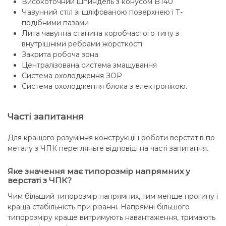
Високоточний шпиндель з конусом BT40
Чавунний стіл зі шліфованою поверхнею і Т-
подібними пазами
Лита чавунна станина коробчастого типу з
внутрішніми ребрами жорсткості
Закрита робоча зона
Централізована система змащування
Система охолодження ЗОР
Система охолодження блока з електронікою.
Часті запитання
Для кращого розуміння конструкції і роботи верстатів по
металу з ЧПК перегляньте відповіді на часті запитання.
Яке значення має типорозмір напрямних у
верстаті з ЧПК?
Чим більший типорозмір напрямних, тим менше прогину і
краща стабільність при різанні. Напрямні більшого
типорозміру краще витримують навантаження, тримають