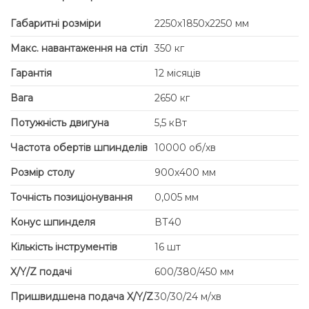
Габаритні розміри
2250х1850х2250 мм
Макс. навантаження на стіл
350 кг
Гарантія
12 місяців
Вага
2650 кг
Потужність двигуна
5,5 кВт
Частота обертів шпинделів
10000 об/хв
Розмір столу
900х400 мм
Точність позиціонування
0,005 мм
Конус шпинделя
ВТ40
Кількість інструментів
16 шт
X/Y/Z подачі
600/380/450 мм
Пришвидшена подача X/Y/Z
30/30/24 м/хв