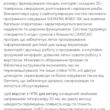
розміру: фрезерування площин, контурів і складних 3D-
поверхонь, свердління, розточування і нарізання різьби.
Використовує одну з найпопулярніших систем числового
програмного керування SIEMENS 808D 15X, яка знайома
багатьом операторам і характеризується високою
надійністю та широким функціоналом. Система підтримує
стандартні G-коди і сумісна з більшістю CAM/CAD
програм, що забезпечує легке програмування.
Інформативний дисплей дає кращу візуалізацію
траєкторій і зручнішу роботу з програмами, а інтуїтивно
зрозумілий інтерфейс дозволяє легко освоїти роботу з
верстатом. Можливість збереження програм та
бібліотека інструментів економлять час на
переналаштування. Не лише стійка ЧПК, а й двигун
шпинделя, сервоприводи та блоки керування також від
Siemens, що забезпечує ідеальну синхронізацію та
легкість в обслуговуванні.
Цей
верстат з ЧПК для металу
оснащений лінійними
напрямними типорозміру 30 мм, які дають високу
швидкість переміщень, плавність ходу та точність
позиціонування. ШВП (кулько-гвинтові пари) по всіх осях