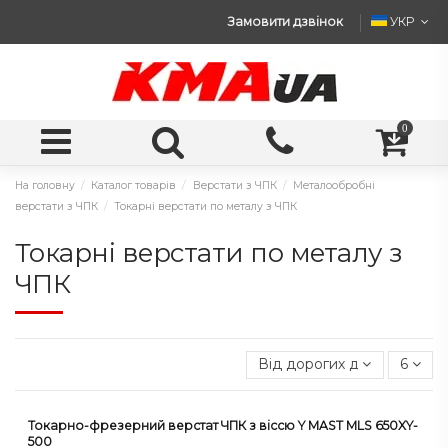
Замовити дзвінок
УКР
0
На головну
Каталог товарів
Верстати з ЧПК
Металообробні
верстати з ЧПК
Токарні верстати по металу з ЧПК
Токарні верстати по металу з
ЧПК
Від дорогих до дешевих
6
Токарно-фрезерний верстат ЧПК з віссю Y MAST MLS 650XY-
500