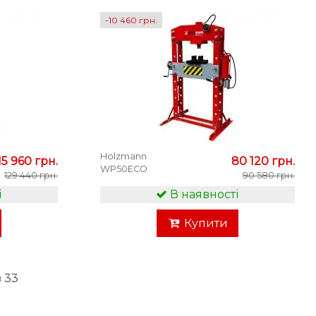
-10 460 грн.
Holzmann
15 960 грн.
80 120 грн.
WP50ECO
129 440 грн.
90 580 грн.
і
В наявності
Купити
з 33