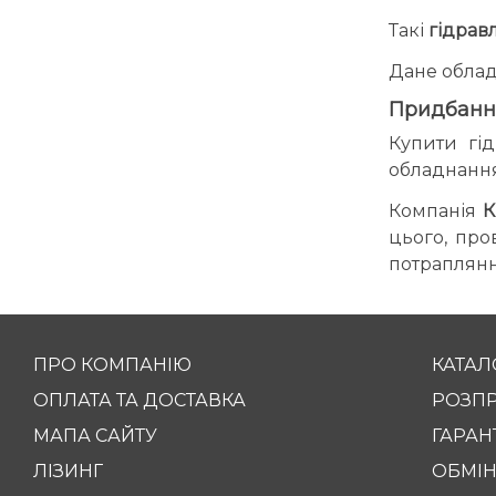
Такі
гідрав
Дане облад
Придбанн
Купити гі
обладнання
Компанія
К
цього, про
потраплянн
ПРО КОМПАНІЮ
КАТАЛ
ОПЛАТА ТА ДОСТАВКА
РОЗП
МАПА САЙТУ
ГАРАНТ
ЛІЗИНГ
ОБМІН