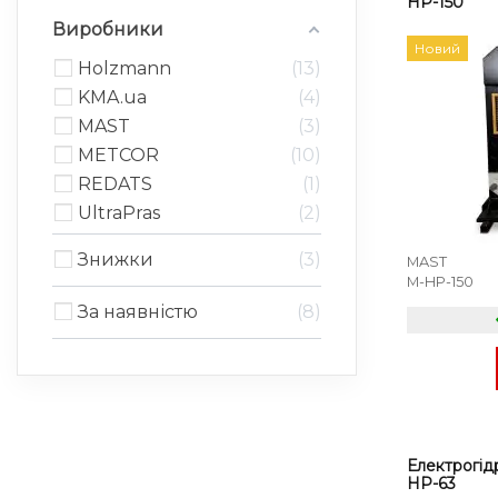
HP-150
Виробники
Новий
Holzmann
13
KMA.ua
4
MAST
3
METCOR
10
REDATS
1
UltraPras
2
Знижки
3
MAST
M-HP-150
За наявністю
8
Електрогід
HP-63