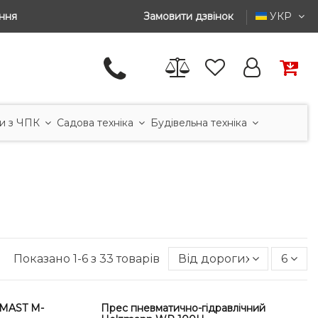
ння
Замовити дзвінок
УКР
и з ЧПК
Садова техніка
Будівельна техніка
Показано 1-6 з 33 товарів
Від дорогих до дешев
6
 MAST M-
Прес пневматично-гідравлічний