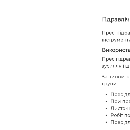
Гідравліч
Прес гідр
інструмент
Використ
Прес гідра
зусилля і ш
За типом в
групи:
Прес дл
При пре
Листо-ш
Робіт по
Прес дл