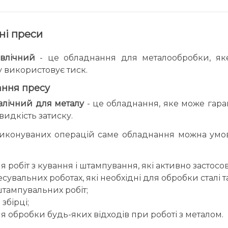
ні преси
авлічний
- це обладнання для металообробки, яке
у використовує тиск.
ання пресу
влічний для металу
- це обладнання, яке може гар
видкість затиску.
иконуваних операцій саме обладнання можна умов
я робіт з кування і штампування, які активно застос
сувальних роботах, які необхідні для обробки сталі т
тампувальних робіт;
 збірці;
я обробки будь-яких відходів при роботі з металом.