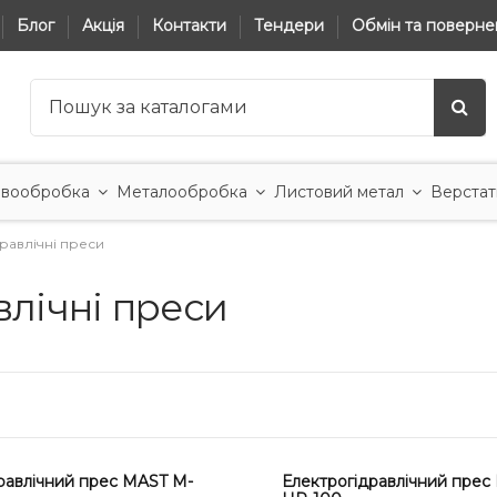
Блог
Акція
Контакти
Тендери
Обмін та поверне
вообробка
Металообробка
Листовий метал
Верстат
дравлічні преси
влічні преси
равлічний прес MAST M-
Електрогідравлічний прес