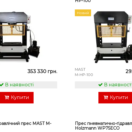
HP-100
Новий
MAST
353 330 грн.
29
M-HP-100
В наявності
В наявност
Купити
Купити
равлічний прес MAST M-
Прес пневматично-гідравл
Holzmann WP75ECO