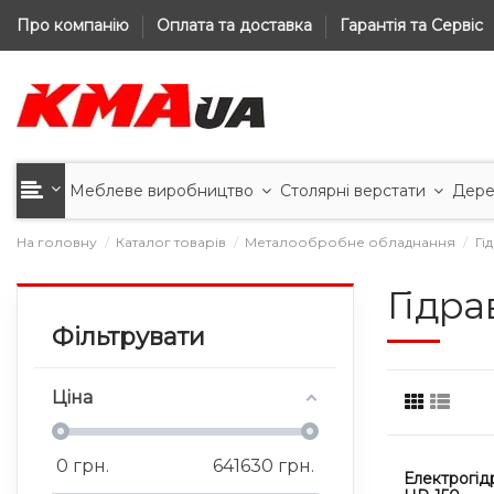
Про компанію
Оплата та доставка
Гарантія та Сервіс
Меблеве виробництво
Столярні верстати
Дере
На головну
Каталог товарів
Металообробне обладнання
Гі
Гідра
Фільтрувати
Ціна
0
грн.
641630
грн.
Електрогід