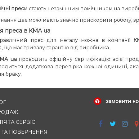
лічні преси
стають незамінним помічником на виробн
нання дає можливість значно прискорити роботу, зро
я преса в КМА ua
дравлічний прес для металу можна в компанії
К
, що має тривалу гарантію від виробника.
МА ua
проводить офіційну сертифікацію всієї прод
водиться додаткова перевірка кожної одиниці, як
я браку.
замовити ко
ОГ
РОДАЖ
ІЯ ТА СЕРВІС
 ТА ПОВЕРНЕННЯ