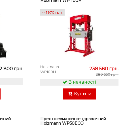
Holzmann WP 100H
-41 970 грн.
Holzmann
2 800 грн.
238 580 грн.
WP100H
280 550 грн.
і
В наявності
Купити
ічний
Прес пневматично-гідравлічний
Holzmann WP50ECO