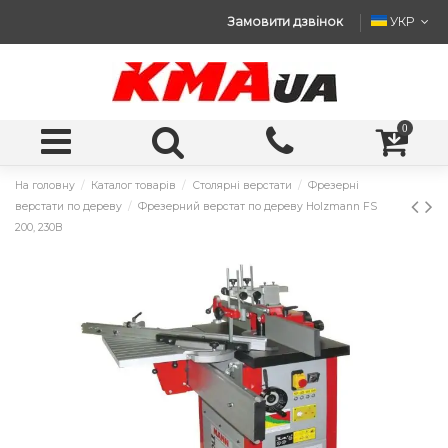
Замовити дзвінок
УКР
0
На головну
Каталог товарів
Столярні верстати
Фрезерні
верстати по дереву
Фрезерний верстат по дереву Holzmann FS
200, 230В