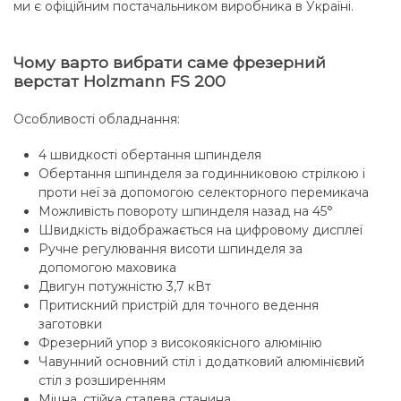
ми є офіційним постачальником виробника в Україні.
Чому варто вибрати саме фрезерний
верстат Holzmann FS 200
Особливості обладнання:
4 швидкості обертання шпинделя
Обертання шпинделя за годинниковою стрілкою і
проти неї за допомогою селекторного перемикача
Можливість повороту шпинделя назад на 45°
Швидкість відображається на цифровому дисплеї
Ручне регулювання висоти шпинделя за
допомогою маховика
Двигун потужністю 3,7 кВт
Притискний пристрій для точного ведення
заготовки
Фрезерний упор з високоякісного алюмінію
Чавунний основний стіл і додатковий алюмінієвий
стіл з розширенням
Міцна, стійка сталева станина