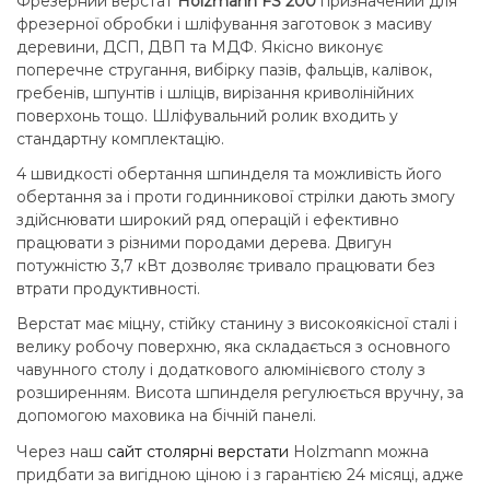
Фрезерний верстат
Holzmann FS 200
призначений для
фрезерної обробки і шліфування заготовок з масиву
деревини, ДСП, ДВП та МДФ. Якісно виконує
поперечне стругання, вибірку пазів, фальців, калівок,
гребенів, шпунтів і шліців, вирізання криволінійних
поверхонь тощо. Шліфувальний ролик входить у
стандартну комплектацію.
4 швидкості обертання шпинделя та можливість його
обертання за і проти годинникової стрілки дають змогу
здійснювати широкий ряд операцій і ефективно
працювати з різними породами дерева. Двигун
потужністю 3,7 кВт дозволяє тривало працювати без
втрати продуктивності.
Верстат має міцну, стійку станину з високоякісної сталі і
велику робочу поверхню, яка складається з основного
чавунного столу і додаткового алюмінієвого столу з
розширенням. Висота шпинделя регулюється вручну, за
допомогою маховика на бічній панелі.
Через наш
сайт столярні верстати
Holzmann можна
придбати за вигідною ціною і з гарантією 24 місяці, адже