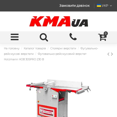
Замовити дзвінок
УКР
0
На головну
Каталог товарів
Столярні верстати
Фугувально-
рейсмусові верстати
Фуговально-рейсмусовий верстат
Holzmann HOB 305PRO 230 В