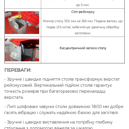
до 5 мм.
Стіл рейсмусу
Розмір столу 1512 мм на 300 мм. Подача валом, що
подає (5.5 м/хв) забезпечує ідеальну обробку
заготовки.
Ексцентричний затиск столу
ПЕРЕВАГИ:
- Зручне і швидке підняття столів трансформує верстат
рейсмусовий. Вертикальний підйом столів гарантує
точність розмірів при багаторазової переналадці
верстата.
- Литі шліфовані чавунні столи довжиною 1800 мм добре
гасять вібрацію і служать надійною базою для заготівлі.
- Зручне і швидке виставлення на потрібну глибину
стругання з допомогою важеля за шкалою.