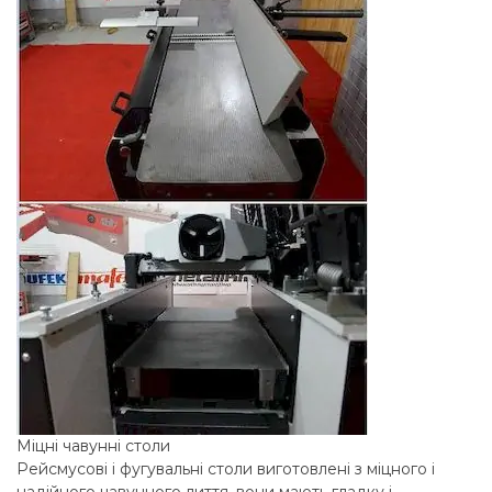
Міцні чавунні столи
Рейсмусові і фугувальні столи виготовлені з міцного і
надійного чавунного лиття, вони мають гладку і