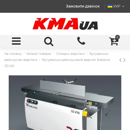
Замовити дзвінок
УКР
0
На головну
Каталог товарів
Столярні верстати
Фугувально-
рейсмусові верстати
Фугувально-рейсмусовий верстат Robland
SD 410