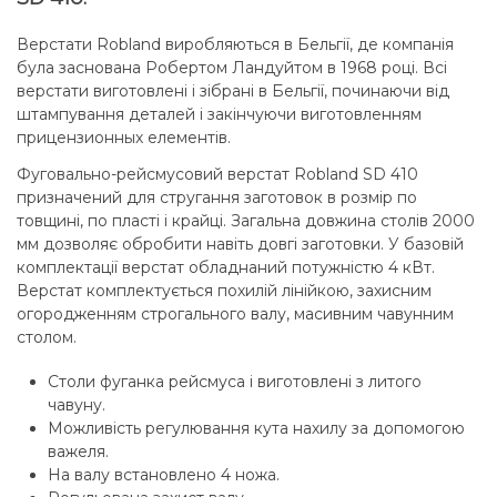
Верстати Robland виробляються в Бельгії, де компанія
була заснована Робертом Ландуйтом в 1968 році. Всі
верстати виготовлені і зібрані в Бельгії, починаючи від
штампування деталей і закінчуючи виготовленням
прицензионных елементів.
Фуговально-рейсмусовий верстат Robland SD 410
призначений для стругання заготовок в розмір по
товщині, по пласті і крайці. Загальна довжина столів 2000
мм дозволяє обробити навіть довгі заготовки. У базовій
комплектації верстат обладнаний потужністю 4 кВт.
Верстат комплектується похилій лінійкою, захисним
огородженням строгального валу, масивним чавунним
столом.
Столи фуганка рейсмуса і виготовлені з литого
чавуну.
Можливість регулювання кута нахилу за допомогою
важеля.
На валу встановлено 4 ножа.