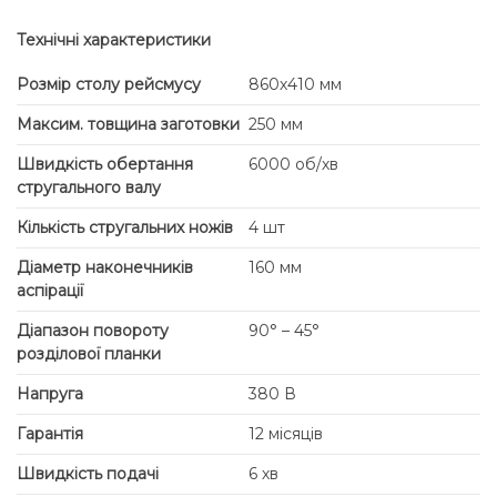
Технічні характеристики
Розмір столу рейсмусу
860х410 мм
Максим. товщина заготовки
250 мм
Швидкість обертання
6000 об/хв
стругального валу
Кількість стругальних ножів
4 шт
Діаметр наконечників
160 мм
аспірації
Діапазон повороту
90° – 45°
розділової планки
Напруга
380 В
Гарантія
12 місяців
Швидкість подачі
6 хв