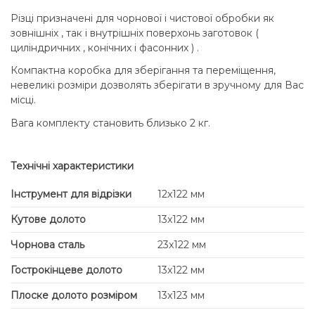
Різці призначені для чорнової і чистової обробки як
зовнішніх , так і внутрішніх поверхонь заготовок (
циліндричних , конічних і фасонних ) .
Компактна коробка для зберігання та переміщення,
невеликі розміри дозволять зберігати в зручному для Вас
місці.
Вага комплекту становить близько 2 кг.
Технічні характеристики
Інструмент для відрізки
12x122 мм
Кутове долото
13x122 мм
Чорнова сталь
23x122 мм
Гострокінцеве долото
13x122 мм
Плоске долото розміром
13x123 мм