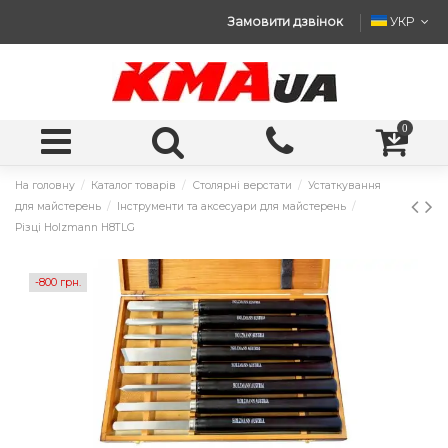
Замовити дзвінок
УКР
0
На головну
Каталог товарів
Столярні верстати
Устаткування
для майстерень
Інструменти та аксесуари для майстерень
Різці Holzmann H8TLG
-800 грн.