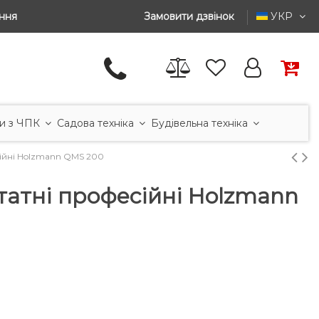
ння
Замовити дзвінок
УКР
и з ЧПК
Садова техніка
Будівельна техніка
ійні Holzmann QMS 200
татні професійні Holzmann