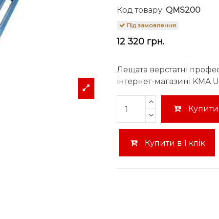
Код товару:
QMS200
Під замовлення
12 320 грн.
Лещата верстатні профе
інтернет-магазині KMA.UA
Купити
Купити в 1 клік