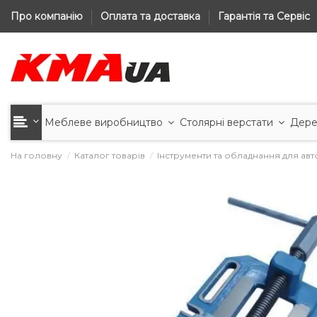
Про компанію
Оплата та доставка
Гарантія та Сервіс
Меблеве виробництво
Столярні верстати
Дере
На головну
Каталог товарів
Інструменти та обладнання для ав